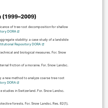
 (1999–2009)
ificance of tree root decomposition for shallow
sitory DORA
aggregate stability: a case study of a landslide
stitutional Repository DORA
nt technical and biological measures. For. Snow
internal friction of a moraine. For. Snow Landsc.
ng: a new method to analyze coarse tree root
sitory DORA
ase studies in Switzerland. For. Snow Landsc.
rotective forests. For. Snow Landsc. Res.
82
(1),