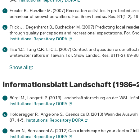
3-6.
Institutional Repository DORA
Freuler B., Hunziker M. (2007) Recreation activities in protected ar
behaviour of snowshoe walkers. For. Snow Landsc. Res.
81
(1-2), 1
Frick J., Degenhardt B., Buchecker M. (2007) Predicting local resid
through quality perceptions and recreational expectations. For. S
Institutional Repository DORA
Hsu Y.C., Fang C.P., Li C.L. (2007) Context and question order effect
whitewater rafters in Taiwan. For. Snow Landsc. Res.
81
(1-2), 89-98
Show all
Informationsblatt Landschaft (1986–
Bürgi M., Longatti P. (2013) Landschaftsforschung an der WSL. Inf.b
Institutional Repository DORA
Holderegger R., Angelone S., Csencsics D. (2013) Wenn die Auswahl kl
87
, 4-5.
Institutional Repository DORA
Bauer N., Bernasconi A. (2012) Can a landscape be your doctor? Inf
Institutional Repository DORA