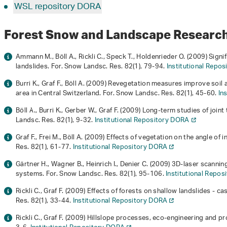
WSL repository DORA
Forest Snow and Landscape Research
Ammann M., Böll A., Rickli C., Speck T., Holdenrieder O. (2009) Sign
landslides. For. Snow Landsc. Res.
82
(1), 79-94.
Institutional Repo
Burri K., Graf F., Böll A. (2009) Revegetation measures improve soil 
area in Central Switzerland. For. Snow Landsc. Res.
82
(1), 45-60.
In
Böll A., Burri K., Gerber W., Graf F. (2009) Long-term studies of joi
Landsc. Res.
82
(1), 9-32.
Institutional Repository DORA
Graf F., Frei M., Böll A. (2009) Effects of vegetation on the angle of 
Res.
82
(1), 61-77.
Institutional Repository DORA
Gärtner H., Wagner B., Heinrich I., Denier C. (2009) 3D-laser scanni
systems. For. Snow Landsc. Res.
82
(1), 95-106.
Institutional Repo
Rickli C., Graf F. (2009) Effects of forests on shallow landslides - c
Res.
82
(1), 33-44.
Institutional Repository DORA
Rickli C., Graf F. (2009) Hillslope processes, eco-engineering and p