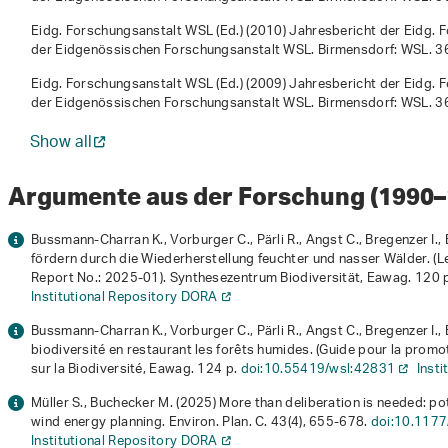
Eidg. Forschungsanstalt WSL (Ed.) (2010)
Jahresbericht der Eidg.
der Eidgenössischen Forschungsanstalt WSL. Birmensdorf: WSL. 3
Eidg. Forschungsanstalt WSL (Ed.) (2009)
Jahresbericht der Eidg.
der Eidgenössischen Forschungsanstalt WSL. Birmensdorf: WSL. 3
Show all
Argumente aus der Forschung (1990
Bussmann-Charran K., Vorburger C., Pärli R., Angst C., Bregenzer I.,
fördern durch die Wiederherstellung feuchter und nasser Wälder
. (
Report No.: 2025-01). Synthesezentrum Biodiversität, Eawag. 120 
Institutional Repository DORA
Bussmann-Charran K., Vorburger C., Pärli R., Angst C., Bregenzer I.,
biodiversité en restaurant les forêts humides
. (Guide pour la promo
sur la Biodiversité, Eawag. 124 p.
doi:10.55419/wsl:42831
Inst
Müller S., Buchecker M. (2025) More than deliberation is needed: p
wind energy planning. Environ. Plan. C.
43
(4), 655-678.
doi:10.117
Institutional Repository DORA