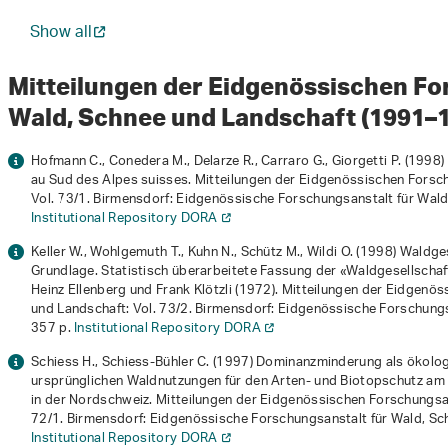
Show all
Mitteilungen der Eidgenössischen Fo
Wald, Schnee und Landschaft (1991–
Hofmann C., Conedera M., Delarze R., Carraro G., Giorgetti P. (1998)
au Sud des Alpes suisses
. Mitteilungen der Eidgenössischen Forsc
Vol. 73/1. Birmensdorf: Eidgenössische Forschungsanstalt für Wald
Institutional Repository DORA
Keller W., Wohlgemuth T., Kuhn N., Schütz M., Wildi O. (1998)
Waldges
Grundlage. Statistisch überarbeitete Fassung der «Waldgesellscha
Heinz Ellenberg und Frank Klötzli (1972)
. Mitteilungen der Eidgenös
und Landschaft: Vol. 73/2. Birmensdorf: Eidgenössische Forschungs
357 p.
Institutional Repository DORA
Schiess H., Schiess-Bühler C. (1997)
Dominanzminderung als ökologi
ursprünglichen Waldnutzungen für den Arten- und Biotopschutz am 
in der Nordschweiz
. Mitteilungen der Eidgenössischen Forschungsan
72/1. Birmensdorf: Eidgenössische Forschungsanstalt für Wald, Sc
Institutional Repository DORA