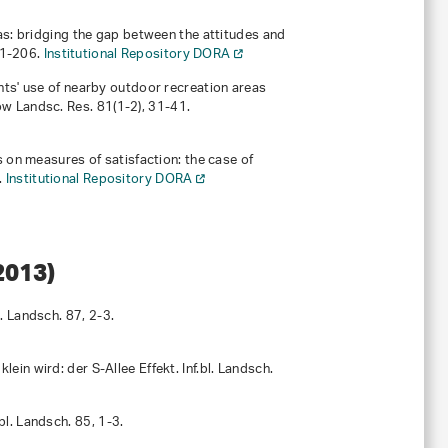
eas: bridging the gap between the attitudes and
91-206.
Institutional Repository DORA
ents' use of nearby outdoor recreation areas
now Landsc. Res.
81
(1-2), 31-41.
s on measures of satisfaction: the case of
.
Institutional Repository DORA
2013)
l. Landsch.
87
, 2-3.
ein wird: der S-Allee Effekt. Inf.bl. Landsch.
.bl. Landsch.
85
, 1-3.