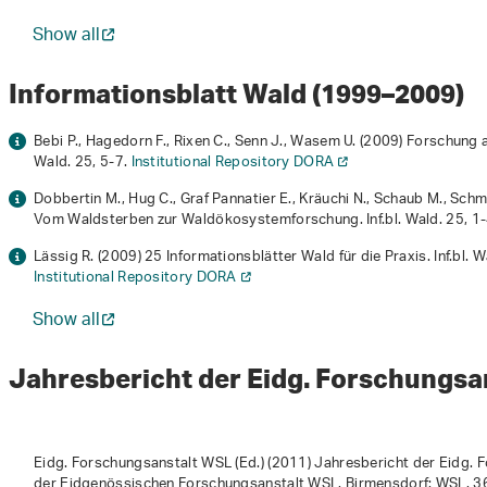
Show all
Informationsblatt Wald (1999–2009)
Bebi P., Hagedorn F., Rixen C., Senn J., Wasem U. (2009) Forschung a
Wald.
25
, 5-7.
Institutional Repository DORA
Dobbertin M., Hug C., Graf Pannatier E., Kräuchi N., Schaub M., Schm
Vom Waldsterben zur Waldökosystemforschung. Inf.bl. Wald.
25
, 1
Lässig R. (2009) 25 Informationsblätter Wald für die Praxis. Inf.bl. 
Institutional Repository DORA
Show all
Jahresbericht der Eidg. Forschungsa
Eidg. Forschungsanstalt WSL (Ed.) (2011)
Jahresbericht der Eidg.
der Eidgenössischen Forschungsanstalt WSL. Birmensdorf: WSL. 3