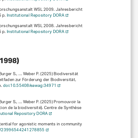
 Forschungsanstalt WSL 2009
. Jahresbericht
6 p.
Institutional Repository DORA
 Forschungsanstalt WSL 2008
. Jahresbericht
6 p.
Institutional Repository DORA
–1998)
 Burger S., … Weber P. (2025)
Biodiversität
Leitfaden zur Förderung der Biodiversität,
p.
doi:10.55408/eawag:34971
 Burger S., … Weber P. (2025)
Promouvoir la
tion de la biodiversité). Centre de Synthèse
itutional Repository DORA
otential for agonistic moments in community
7/23996544241278855