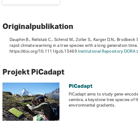
Originalpublikation
Dauphin B., Rellstab C., Schmid M., Zoller S., Karger D.N., Brodbeck 
rapid climate warming in a tree species with a long generation time.
https://doi.org/10.1111/gcb.15469
Institutional Repository DORA
Projekt PiCadapt
PiCadapt
PiCadapt aims to study gene-encoded 
cembra, a keystone tree species of t
environmental gradients.