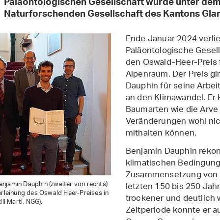
Paläontologischen Gesellschaft wurde unter dem
Naturforschenden Gesellschaft des Kantons Glar
Ende Januar 2024 verli
Paläontologische Gesell
den Oswald-Heer-Preis 
Alpenraum. Der Preis g
Dauphin für seine Arbei
an den Klimawandel. Er 
Baumarten wie die Arve 
Veränderungen wohl nic
mithalten können.
Benjamin Dauphin rekons
klimatischen Bedingung
Zusammensetzung von S
njamin Dauphin (zweiter von rechts)
letzten 150 bis 250 Jahr
erleihung des Oswald Heer-Preises in
trockener und deutlich 
dli Marti, NGG).
Zeitperiode konnte er 