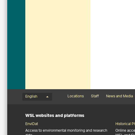
Language menu
Footernavigation
Locations
Staff
News and Media
English
WSL websites and platforms
EnviDat
Historical 
Access to environmental monitoring and research
Online acces