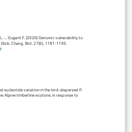
S., … Gugerli F. (2020) Genomic vulnerability to
 Glob. Chang. Biol.
27
(6), 1181-1195.
nucleotide variation in the bird-dispersed P.
he Alpine timberline ecotone, in response to