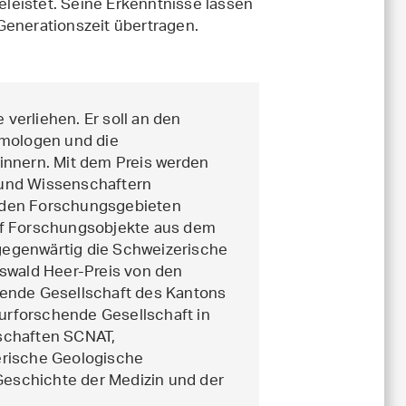
leistet. Seine Erkenntnisse lassen
Generationszeit übertragen.
 verliehen. Er soll an den
omologen und die
innern. Mit dem Preis werden
 und Wissenschaftern
in den Forschungsgebieten
uf Forschungsobjekte aus dem
 gegenwärtig die Schweizerische
Oswald Heer-Preis von den
hende Gesellschaft des Kantons
turforschende Gesellschaft in
schaften SCNAT,
erische Geologische
 Geschichte der Medizin und der