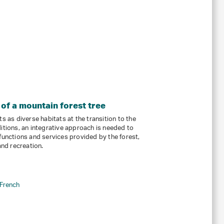
 of a mountain forest tree
s as diverse habitats at the transition to the
itions, an integrative approach is needed to
functions and services provided by the forest,
and recreation.
French