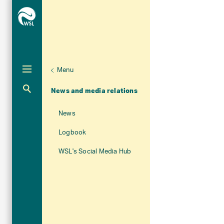
Menu
Unternaviga
About WSL
Aktuelle Navigation
News and media relations
News
Logbook
WSL's Social Media Hub