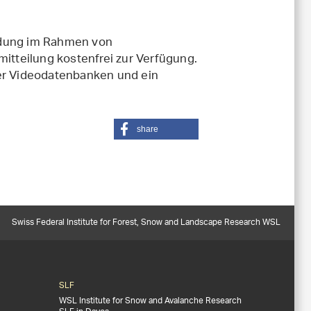
ndung im Rahmen von
tteilung kostenfrei zur Verfügung.
der Videodatenbanken und ein
share
Swiss Federal Institute for Forest, Snow and Landscape Research WSL
SLF
WSL Institute for Snow and Avalanche Research