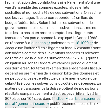
l'administration des contributions ni le Parlement n'ont une
vue d'ensemble des sommes exactes, ni des effets
souhaités et non souhaités de ces subventions. On estime
que les avantages fiscaux correspondent à un tiers du
budget fédéral total. Selon la loi sur les subventions, le
gouvernement doit examiner ses subventions au moins
tous les six ans et en rendre compte. Les allègements
fiscaux en font partie, comme l'a expliqué le Conseil fédéral
en réponse à la
question
parlementaire
18.1009
de
Jacqueline Badran : "Les allègement fiscaux existants sont
considérés comme des subventions cachées et relèvent
de l'article 5 de la loi sur les subventions (RS 616.1) qui fait
obligation au Conseil fédéral d'examiner périodiquement
ces dernières". Toutefois l'examen des allègements fiscaux
dépend en premier lieu de la disponibilité des données et
ne peut donc pas être effectué dans le même cadre que
celui utilisé pour les subventions du côté des dépenses. En
matière de transparence la Suisse obtient de moins bons
résultats comparativement à d’autres pays. Elle arrive à la
e
80
place sur 104 pays dans l'
indice
sur
la transparence
des allègements fiscaux
publié récemment par le think