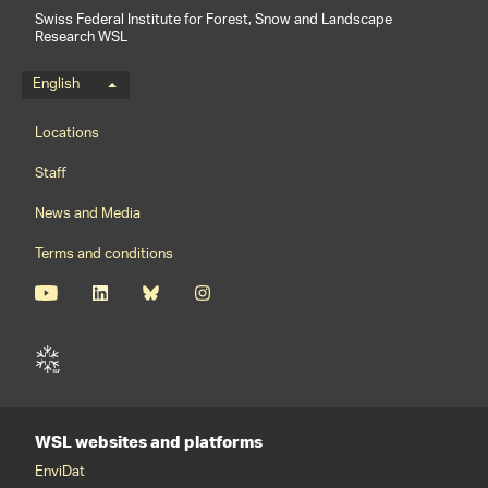
Swiss Federal Institute for Forest, Snow and Landscape
Research WSL
Language menu
English
Footernavigation
Locations
Staff
News and Media
Terms and conditions
WSL websites and platforms
EnviDat