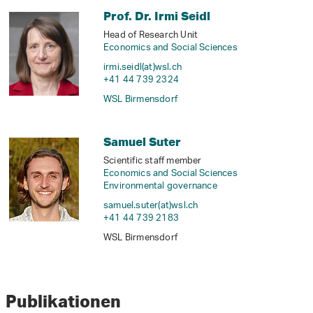
Prof. Dr. Irmi Seidl
Head of Research Unit
Economics and Social Sciences
irmi.seidl(at)wsl
.
ch
+41 44 739 2324
WSL Birmensdorf
Samuel Suter
Scientific staff member
Economics and Social Sciences
Environmental governance
samuel.suter(at)wsl
.
ch
+41 44 739 2183
WSL Birmensdorf
Publikationen