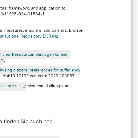
ceptual framework, and application to
007/s11625-024-01534-1
ties: measures, enablers, and barriers. Environ.
nstitutional Repository DORA
licher Ressourcen beitragen können.
.
lyzing citizens' preferences for sufficiency
8. doi:10.1016/j.ecolecon.2026.109057
nz konkret.
Medienmitteilung vom
 finden Sie auch bei: