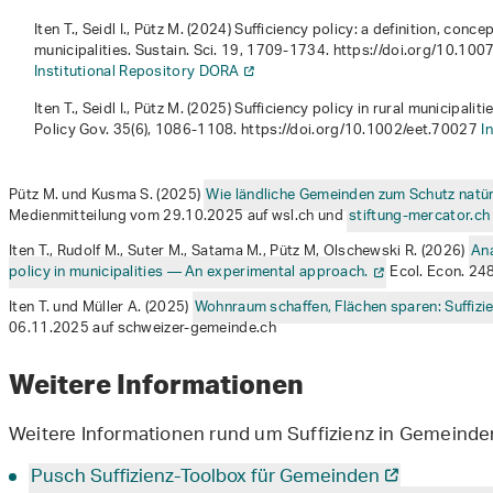
Iten T., Seidl I., Pütz M. (2024) Sufficiency policy: a definition, con
municipalities. Sustain. Sci.
19
, 1709-1734. https://doi.org/10.1
Institutional Repository DORA
Iten T., Seidl I., Pütz M. (2025) Sufficiency policy in rural municipali
Policy Gov.
35
(6), 1086-1108. https://doi.org/10.1002/eet.70027
I
Pütz M. und Kusma S. (2025)
Wie ländliche Gemeinden zum Schutz natür
Medienmitteilung vom 29.10.2025 auf wsl.ch und
stiftung-mercator.ch
Iten T., Rudolf M., Suter M., Satama M., Pütz M, Olschewski R. (2026)
Ana
policy in municipalities — An experimental approach.
Ecol. Econ. 24
Iten T. und Müller A. (2025)
Wohnraum schaffen, Flächen sparen: Suffizie
06.11.2025 auf schweizer-gemeinde.ch
Weitere Informationen
Weitere Informationen rund um Suffizienz in Gemeinden
Pusch Suffizienz-Toolbox für Gemeinden