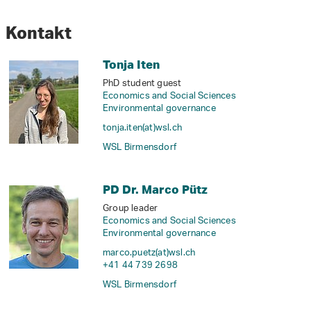
Kontakt
Tonja Iten
PhD student guest
Economics and Social Sciences
Environmental governance
tonja.iten(at)wsl
.
ch
WSL Birmensdorf
PD Dr. Marco Pütz
Group leader
Economics and Social Sciences
Environmental governance
marco.puetz(at)wsl
.
ch
+41 44 739 2698
WSL Birmensdorf