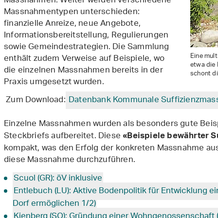
Massnahmen. Weiter werden verschiedene
Massnahmentypen unterschieden:
finanzielle Anreize, neue Angebote,
Informationsbereitstellung, Regulierungen
sowie Gemeindestrategien. Die Sammlung
Eine mul
enthält zudem Verweise auf Beispiele, wo
etwa die
die einzelnen Massnahmen bereits in der
schont di
Praxis umgesetzt wurden.
Zum Download:
Datenbank Kommunale Suffizienzmas
Einzelne Massnahmen wurden als besonders
gute Beisp
Steckbriefs aufbereitet. Diese
«Beispiele bewährter 
kompakt, was den Erfolg der konkreten Massnahme aus
diese Massnahme durchzuführen.
Scuol (GR): öV inklusive
Entlebuch (LU): Aktive Bodenpolitik für Entwicklung 
Dorf ermöglichen 1/2)
Kienberg (SO): Gründung einer Wohngenossenschaft 