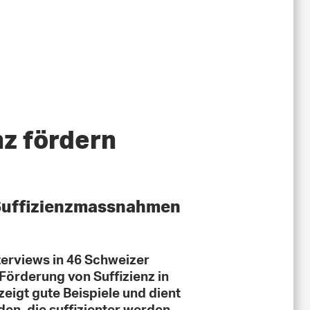
z fördern
 Suffizienzmassnahmen
terviews in 46 Schweizer
örderung von Suffizienz in
igt gute Beispiele und dient