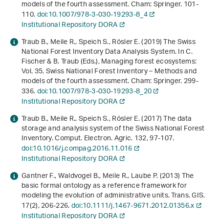
models of the fourth assessment
. Cham: Springer. 101-
110.
doi:10.1007/978-3-030-19293-8_4
Institutional Repository DORA
Traub B., Meile R., Speich S., Rösler E. (2019) The Swiss
National Forest Inventory Data Analysis System. In C.
Fischer & B. Traub (Eds.),
Managing forest ecosystems:
Vol. 35
.
Swiss National Forest Inventory – Methods and
models of the fourth assessment
. Cham: Springer. 299-
336.
doi:10.1007/978-3-030-19293-8_20
Institutional Repository DORA
Traub B., Meile R., Speich S., Rösler E. (2017) The data
storage and analysis system of the Swiss National Forest
Inventory. Comput. Electron. Agric.
132
, 97-107.
doi:10.1016/j.compag.2016.11.016
Institutional Repository DORA
Gantner F., Waldvogel B., Meile R., Laube P. (2013) The
basic formal ontology as a reference framework for
modeling the evolution of administrative units. Trans. GIS.
17
(2), 206-226.
doi:10.1111/j.1467-9671.2012.01356.x
Institutional Repository DORA