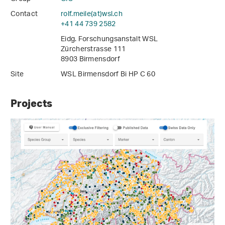
Contact
rolf.meile(at)wsl
.
ch
+41 44 739 2582
Eidg. Forschungsanstalt WSL
Zürcherstrasse 111
8903 Birmensdorf
Site
WSL Birmensdorf Bi HP C 60
Projects