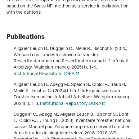
The WSL offers support of regional (cantonal) inventories
based on the Swiss NFI method as a service in collaboration
with the cantons.
Publications
Allgaier Leuch B., Düggelin C., Meile R., Bischof S. (2025)
Wie wird das Landesforstinventar von den
Revierförsterinnen und Revierförstern genutzt? Infoblatt
Arbeitsgr. Waldplan. manag.
2025
(1), 1-4.
Institutional Repository DORA
Allgaier Leuch B., Abegg M., Speich S., Cioldi F., Traub B.,
Meile R., Fischer C. (2024) LFI5.1-5: Ergebnisse nach
Forstkreisen online. Infoblatt Arbeitsgr. Waldplan. manag.
2024
(1), 1-3.
Institutional Repository DORA
Düggelin C., Abegg M., Allgaier Leuch B., Bischof S., Bont
L., Cioldi F., … Thürig E. (2023)
Inventaire forestier national
suisse. Manuel pour l'enquête auprès du service forestier
dans le cadre du cinquième relevé 2018–2026
. WSL