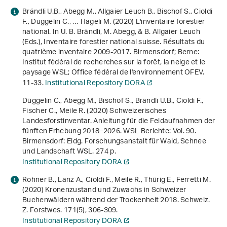
Brändli U.B., Abegg M., Allgaier Leuch B., Bischof S., Cioldi
F., Düggelin C., … Hägeli M. (2020) L'inventaire forestier
national. In U. B. Brändli, M. Abegg, & B. Allgaier Leuch
(Eds.),
Inventaire forestier national suisse. Résultats du
quatrième inventaire 2009-2017
. Birmensdorf; Berne:
Institut fédéral de recherches sur la forêt, la neige et le
paysage WSL; Office fédéral de l'environnement OFEV.
11-33.
Institutional Repository DORA
Düggelin C., Abegg M., Bischof S., Brändli U.B., Cioldi F.,
Fischer C., Meile R. (2020)
Schweizerisches
Landesforstinventar. Anleitung für die Feldaufnahmen der
fünften Erhebung 2018–2026
. WSL Berichte: Vol. 90.
Birmensdorf: Eidg. Forschungsanstalt für Wald, Schnee
und Landschaft WSL. 274 p.
Institutional Repository DORA
Rohner B., Lanz A., Cioldi F., Meile R., Thürig E., Ferretti M.
(2020) Kronenzustand und Zuwachs in Schweizer
Buchenwäldern während der Trockenheit 2018. Schweiz.
Z. Forstwes.
171
(5), 306-309.
Institutional Repository DORA