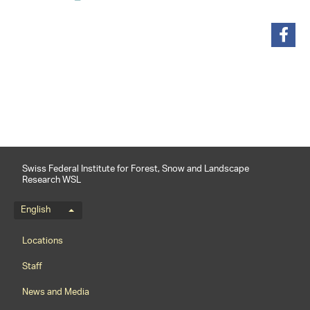
share
Swiss Federal Institute for Forest, Snow and Landscape
Research WSL
Language menu
English
Footernavigation
Locations
Staff
News and Media