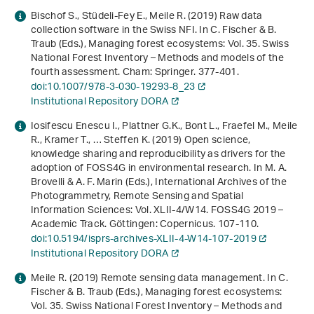
Bischof S., Stüdeli-Fey E., Meile R. (2019) Raw data
collection software in the Swiss NFI. In C. Fischer & B.
Traub (Eds.),
Managing forest ecosystems: Vol. 35
.
Swiss
National Forest Inventory – Methods and models of the
fourth assessment
. Cham: Springer. 377-401.
doi:10.1007/978-3-030-19293-8_23
Institutional Repository DORA
Iosifescu Enescu I., Plattner G.K., Bont L., Fraefel M., Meile
R., Kramer T., … Steffen K. (2019)
Open science,
knowledge sharing and reproducibility as drivers for the
adoption of FOSS4G in environmental research
. In M. A.
Brovelli & A. F. Marin (Eds.),
International Archives of the
Photogrammetry, Remote Sensing and Spatial
Information Sciences: Vol. XLII-4/W14
.
FOSS4G 2019 –
Academic Track
. Göttingen: Copernicus. 107-110.
doi:10.5194/isprs-archives-XLII-4-W14-107-2019
Institutional Repository DORA
Meile R. (2019) Remote sensing data management. In C.
Fischer & B. Traub (Eds.),
Managing forest ecosystems:
Vol. 35
.
Swiss National Forest Inventory – Methods and