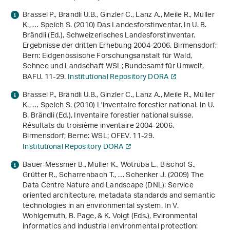
Brassel P., Brändli U.B., Ginzler C., Lanz A., Meile R., Müller
K., … Speich S. (2010) Das Landesforstinventar. In U. B.
Brändli (Ed.),
Schweizerisches Landesforstinventar.
Ergebnisse der dritten Erhebung 2004-2006
. Birmensdorf;
Bern: Eidgenössische Forschungsanstalt für Wald,
Schnee und Landschaft WSL; Bundesamt für Umwelt,
BAFU. 11-29.
Institutional Repository DORA
Brassel P., Brändli U.B., Ginzler C., Lanz A., Meile R., Müller
K., … Speich S. (2010) L'inventaire forestier national. In U.
B. Brändli (Ed.),
Inventaire forestier national suisse.
Résultats du troisième inventaire 2004-2006
.
Birmensdorf; Berne: WSL; OFEV. 11-29.
Institutional Repository DORA
Bauer-Messmer B., Müller K., Wotruba L., Bischof S.,
Grütter R., Scharrenbach T., … Schenker J. (2009)
The
Data Centre Nature and Landscape (DNL): Service
oriented architecture, metadata standards and semantic
technologies in an environmental system
. In V.
Wohlgemuth, B. Page, & K. Voigt (Eds.),
Evironmental
informatics and industrial environmental protection: