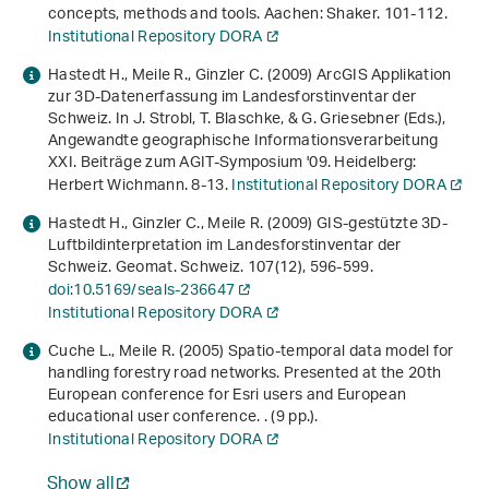
concepts, methods and tools
. Aachen: Shaker. 101-112.
Institutional Repository DORA
Hastedt H., Meile R., Ginzler C. (2009)
ArcGIS Applikation
zur 3D-Datenerfassung im Landesforstinventar der
Schweiz
. In J. Strobl, T. Blaschke, & G. Griesebner (Eds.),
Angewandte geographische Informationsverarbeitung
XXI. Beiträge zum AGIT-Symposium '09
. Heidelberg:
Herbert Wichmann. 8-13.
Institutional Repository DORA
Hastedt H., Ginzler C., Meile R. (2009) GIS-gestützte 3D-
Luftbildinterpretation im Landesforstinventar der
Schweiz. Geomat. Schweiz.
107
(12), 596-599.
doi:10.5169/seals-236647
Institutional Repository DORA
Cuche L., Meile R. (2005) Spatio-temporal data model for
handling forestry road networks. Presented at the 20th
European conference for Esri users and European
educational user conference. . (9 pp.).
Institutional Repository DORA
Show all