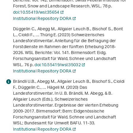
Berichte: Vol. 142. Birmensdorf: Swiss Federal Institute for
Forest, Snow and Landscape Research, WSL. 78 p.
doi:10.55419/wsl:35654
Institutional Repository DORA
Düggelin C., Abegg M., Allgaier Leuch B., Bischof S., Bont
L., Cioldi F., … Thürig E. (2023)
Schweizerisches
Landesforstinventar. Anleitung für die Befragung der
Forstdienste im Rahmen der fünften Erhebung 2018-
2026
. WSL Berichte: Vol. 141. Birmensdorf: Eidg.
Forschungsanstalt für Wald, Schnee und Landschaft
WSL. 76 p.
doi:10.55419/wsl:35032
Institutional Repository DORA
Brändli U.B., Abegg M., Allgaier Leuch B., Bischof S., Cioldi
F., Düggelin C., … Hägeli M. (2020) Das
Landesforstinventar. In U. B. Brändli, M. Abegg, & B.
Allgaier Leuch (Eds.),
Schweizerisches
Landesforstinventar. Ergebnisse der vierten Erhebung
2009-2017
. Birmensdorf; Bern: Eidgenössische
Forschungsanstalt für Wald, Schnee und Landschaft
WSL; Bundesamt für Umwelt BAFU. 11-33.
Institutional Repository DORA