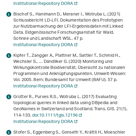
Institutional Repository DORA
Bischof S., Hanimann D., Meraner I., Wotruba L. (2021)
Schlussbericht LD-LFI. Dokumentation des Prototypen
zur Nutzbarmachung der LFI-Ergebnisdaten mit Linked
Data
. Eidgenössische Forschungsanstalt für Wald,
Schnee und Landschaft WSL. 47 p.
Institutional Repository DORA
Kipfer T., Zangger A., Plattner M., Sattler T., Schmid H.,
Wechsler S., … Dändliker G. (2020)
Monitoring und
Wirkungskontrolle Biodiversität. Übersicht zu nationalen
Programmen und Anknüpfungspunkten
. Umwelt-Wissen:
Vol. 2005. Bern: Bundesamt für Umwelt (BAFU). 57 p.
Institutional Repository DORA
Grütter R., Purves R.S., Wotruba L. (2017) Evaluating
topological queries in linked data using DBpedia and
GeoNames in Switzerland and Scotland. Trans. GIS.
21
(1),
114-133.
doi:10.1111/tgis.12196
Institutional Repository DORA
Stofer S., Eggenberg S., Gonseth Y., Krättli H., Moeschler