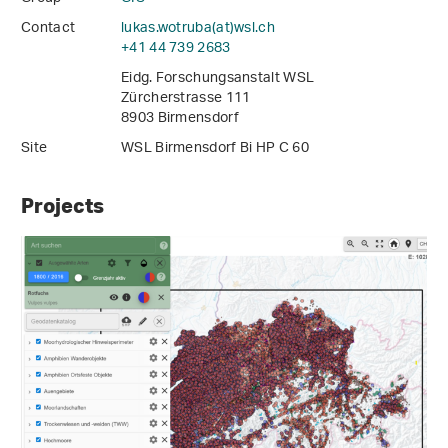
Contact
lukas.wotruba(at)wsl
.
ch
+41 44 739 2683
Eidg. Forschungsanstalt WSL
Zürcherstrasse 111
8903 Birmensdorf
Site
WSL Birmensdorf Bi HP C 60
Projects