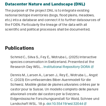
Datacenter Nature and Landscape (DNL)
The purpose of the project DNL is to integrate existing
national biotope inventories (bogs, flood plains, meadows,
etc.) into a database and connect it to further datasources of
the FOEN. Particularly the lineage of the data with all
scientific and political processes shall be documented.
Publications
Schmid C., Silva S., Fey E., Wotruba L. (2025) Interactive
species conservation in Switzerland. Presented at the
Research Day WSL. .
Institutional Repository DORA
Dennis M., Larsen A., Larsen J., Rey E., Wotruba L., Angst
C. (2023)
Ein umfassendes Biber-Auenmodell für die
Schweiz. Modèle global de plaines alluviales créées par le
castor pour la Suisse. Un modello completo delle pianure
alluvionali create dal castoro per la Svizzera
.
Eidgenössische Forschungsanstalt für Wald, Schnee und
Landschaft WSL. 18 p.
doi:10.55419/wsl:32044