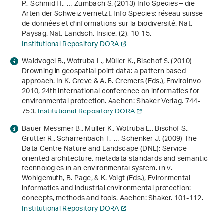
P., Schmid H., … Zumbach S. (2013) Info Species – die
Arten der Schweiz vernetzt. Info Species: réseau suisse
de données et d'informations sur la biodiversité. Nat.
Paysag. Nat. Landsch. Inside. (2), 10-15.
Institutional Repository DORA
Waldvogel B., Wotruba L., Müller K., Bischof S. (2010)
Drowning in geospatial point data: a pattern based
approach
. In K. Greve & A. B. Cremers (Eds.),
EnviroInvo
2010, 24th international conference on informatics for
environmental protection
. Aachen: Shaker Verlag. 744-
753.
Institutional Repository DORA
Bauer-Messmer B., Müller K., Wotruba L., Bischof S.,
Grütter R., Scharrenbach T., … Schenker J. (2009)
The
Data Centre Nature and Landscape (DNL): Service
oriented architecture, metadata standards and semantic
technologies in an environmental system
. In V.
Wohlgemuth, B. Page, & K. Voigt (Eds.),
Evironmental
informatics and industrial environmental protection:
concepts, methods and tools
. Aachen: Shaker. 101-112.
Institutional Repository DORA