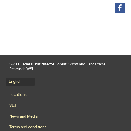
share
Swiss Federal Institute for Forest, Snow and Landscape
Research WSL
Language menu
English
Footernavigation
Locations
Staff
News and Media
Terms and conditions