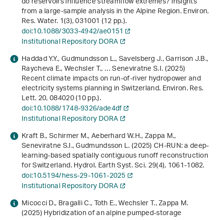
do reservoirs influence streamflow extremes? Insights
from a large-sample analysis in the Alpine Region. Environ.
Res. Water.
1
(3), 031001 (12 pp.).
doi:10.1088/3033-4942/ae0151
Institutional Repository DORA
Haddad Y.Y., Gudmundsson L., Savelsberg J., Garrison J.B.,
Raycheva E., Wechsler T., … Seneviratne S.I. (2025)
Recent climate impacts on run-of-river hydropower and
electricity systems planning in Switzerland. Environ. Res.
Lett.
20
, 084020 (10 pp.).
doi:10.1088/1748-9326/ade4df
Institutional Repository DORA
Kraft B., Schirmer M., Aeberhard W.H., Zappa M.,
Seneviratne S.I., Gudmundsson L. (2025) CH-RUN: a deep-
learning-based spatially contiguous runoff reconstruction
for Switzerland. Hydrol. Earth Syst. Sci.
29
(4), 1061-1082.
doi:10.5194/hess-29-1061-2025
Institutional Repository DORA
Micocci D., Bragalli C., Toth E., Wechsler T., Zappa M.
(2025) Hybridization of an alpine pumped-storage