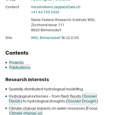
Contact
massimiliano.zappa(at)wsl
.
ch
+41 44 739 2433
Swiss Federal Research Institute WSL
Zürcherstrasse 111
8903 Birmensdorf
Site
WSL Birmensdorf
Bi LG D 05
Contents
Projects
Publications
Research interests
Spatially distributed hydrological modelling
Hydrological extremes – from flash floods [
Dossier
Floods
] to hydrological droughts [
Dossier Drought
]
Climate change impacts on water resources [Focus
Climate change
]