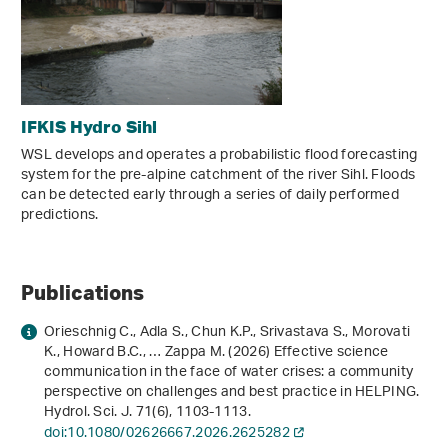
IFKIS Hydro Sihl
WSL develops and operates a probabilistic flood forecasting
system for the pre-alpine catchment of the river Sihl. Floods
can be detected early through a series of daily performed
predictions.
Publications
Orieschnig C., Adla S., Chun K.P., Srivastava S., Morovati
K., Howard B.C., … Zappa M. (2026) Effective science
communication in the face of water crises: a community
perspective on challenges and best practice in HELPING.
Hydrol. Sci. J.
71
(6), 1103-1113.
doi:10.1080/02626667.2026.2625282