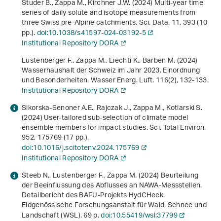
Studer B., Zappa M., Kirchner J.W. (2024) Multi-year time
series of daily solute and isotope measurements from
three Swiss pre-Alpine catchments. Sci. Data.
11
, 393 (10
pp.).
doi:10.1038/s41597-024-03192-5
Institutional Repository DORA
Lustenberger F., Zappa M., Liechti K., Barben M. (2024)
Wasserhaushalt der Schweiz im Jahr 2023. Einordnung
und Besonderheiten. Wasser Energ. Luft.
116
(2), 132-133.
Institutional Repository DORA
Sikorska-Senoner A.E., Rajczak J., Zappa M., Kotlarski S.
(2024) User-tailored sub-selection of climate model
ensemble members for impact studies. Sci. Total Environ.
952
, 175769 (17 pp.).
doi:10.1016/j.scitotenv.2024.175769
Institutional Repository DORA
Steeb N., Lustenberger F., Zappa M. (2024)
Beurteilung
der Beeinflussung des Abflusses an NAWA-Messstellen.
Detailbericht des BAFU-Projekts HydCHeck
.
Eidgenössische Forschungsanstalt für Wald, Schnee und
Landschaft (WSL). 69 p.
doi:10.55419/wsl:37799