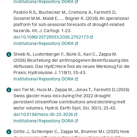
Institutional Repository DORA
Padrón R.S., Buchecker M., Cremona A., Farinotti D.,
Gossner M.M., Maidl E., … Bogner K. (2026) An operational
platform for sub-seasonal forecasts of drought-related
hazards. Int. J. Cartogr. 1-22.
doi:10.1080/23729333.2026.2702173
Institutional Repository DORA
Steeb N., Lustenberger F., Bürki S., Kan C., Zappa M.
(2026) Beurteilung der anthropogenen Beeinflussung des
Abflusses. Das HydCHeck-Tool als neues Werkzeug für die
Praxis. Hydrosuisse J.
118
(1), 35-43.
Institutional Repository DORA
van Tiel M., Huss M., Zappa M., Jonas T., Farinotti D. (2026)
Swiss glacier mass loss during the 2022 drought:
persistent streamflow contributions amid declining melt
water volumes. Hydrol. Earth Syst. Sci.
30
(1), 23-43.
doi:10.5194/hess-30-23-2026
Institutional Repository DORA
Götte J., Schlemper C., Zappa M., Brunner M.I. (2025) How