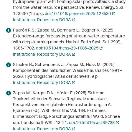
hydropower plant with floating solar photovoltaics: a study
from the water resource perspective. Renew. Energy.
253
,
123530 (15 pp.).
doi:10.1016/j.renene.2025.123530
Institutional Repository DORA
Padrón R.S., Zappa M., Bernhard L., Bogner K. (2025)
Extended-range forecasting of stream water temperature
with deep-learning models. Hydrol. Earth Syst. Sci.
29
(6),
1685-1702.
doi:10.5194/hess-29-1685-2025
Institutional Repository DORA
Stocker B., Schwanbeck J., Zappa M., Huss M. (2025)
Komponenten des natürlichen Wasserhaushaltes 1991–
2020
. Hydrologischer Atlas der Schweiz. 9 p.
Institutional Repository DORA
Zappa M., Karger D.N., Hüsler F. (2025)
EXtreme
Trockenheit in der Schweiz: Regionale und lokale
Perspektiven einer globalen Herausforderung
. In A.
Björnsen (Ed.),
WSL Berichte: Vol. 164
.
Extremes
.
Birmensdorf: Eidg. Forschungsanstalt für Wald, Schnee
und Landschaft WSL. 13-21.
doi:10.55419/wsl:39738
Institutional Repository DORA