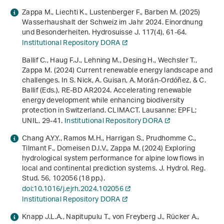
Zappa M., Liechti K., Lustenberger F., Barben M. (2025)
Wasserhaushalt der Schweiz im Jahr 2024. Einordnung
und Besonderheiten. Hydrosuisse J.
117
(4), 61-64.
Institutional Repository DORA
Ballif C., Haug F.J., Lehning M., Desing H., Wechsler T.,
Zappa M. (2024) Current renewable energy landscape and
challenges. In S. Nick, A. Guisan, A. Morán-Ordóñez, & C.
Ballif (Eds.),
RE-BD AR2024. Accelerating renewable
energy development while enhancing biodiversity
protection in Switzerland. CLIMACT
. Lausanne: EPFL;
UNIL. 29-41.
Institutional Repository DORA
Chang A.Y.Y., Ramos M.H., Harrigan S., Prudhomme C.,
Tilmant F., Domeisen D.I.V., Zappa M. (2024) Exploring
hydrological system performance for alpine low flows in
local and continental prediction systems. J. Hydrol. Reg.
Stud.
56
, 102056 (18 pp.).
doi:10.1016/j.ejrh.2024.102056
Institutional Repository DORA
Knapp J.L.A., Napitupulu T., von Freyberg J., Rücker A.,