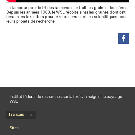
Le tambour pour le tri des semences extrait les graines des cônes.
Depuis les années 1960, le WSL récolte ainsi les graines dont ont
besoin les forestiers pour le reboisement et les scientifiques pour
leurs projets de recherche.
partager
Institut fédéral de recherches sur la forêt, la neige et le paysage
WSL
Menu de langue
Français
Footernavigation
Sites