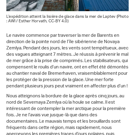
L'expédition atteint la lisière de glace dans la mer de Laptev (Photo
: AWI / Esther Horvath, CC-BY 4.0)
Le navire commence par traverser la mer de Barents en
direction de la pointe nord de l’île sibérienne de Novaya
Zemlya. Pendant des jours, les vents sont tempétueux, avec
des vagues atteignant 7 mètres. Je réussis à prévenir le mal
de mer grâce à la prise de comprimés. Les stabilisateurs, qui
compensent le roulis d’un navire, ont en effet été démontés
au chantier naval de Bremerhaven, vraisemblablement pour
les protéger de la pression de la glace. Une mer forte
pendant plusieurs jours peut vraiment en affecter plus d’un !
Nous atteignons la bordure de la glace après cinq jours, au
nord de Severnaya Zemlya où la houle se calme. Il est
intéressant de contempler la mer arctique pour la première
fois. Je ne l’avais vue jusque-là que dans des
documentaires. Le mauvais temps et les brouillards sont
fréquents dans cette région, mais rapidement, nous
apercevons les premières traces d’ours polaires, puis