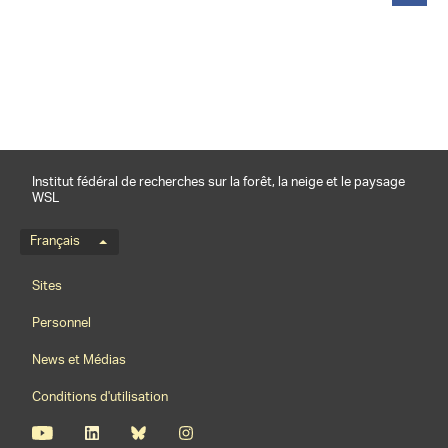
partager
Institut fédéral de recherches sur la forêt, la neige et le paysage
WSL
Menu de langue
Français
Footernavigation
Sites
Personnel
News et Médias
Conditions d'utilisation