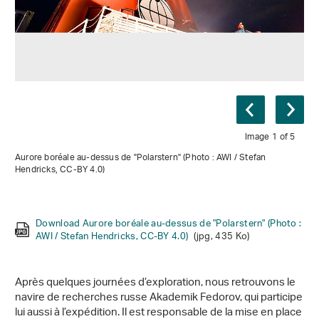
Image 1 of 5
Aurore boréale au-dessus de "Polarstern" (Photo : AWI / Stefan
Hendricks, CC-BY 4.0)
Download Congelé dans la banquise (AWI / Sebastian Grote,
Download Ours polaires près du navire (AWI / Esther
Download Aurore boréale au-dessus de "Polarstern" (Photo :
Download A gauche "Polarstern", à droite "Akademik
Download Une fissure s'est formée dans la glace de mer (AWI
CC-BY 4.0)
Horvath, CC-BY 4.0)
(jpg, 1 Mo)
(jpg, 2 Mo)
AWI / Stefan Hendricks, CC-BY 4.0)
Fedorov" (AWI / Esther Horvath, CC-BY 4.0)
/ Matthew Shupe, CC-BY 4.0)
(jpg, 465 Ko)
(jpg, 435 Ko)
(jpg, 1 Mo)
Après quelques journées d’exploration, nous retrouvons le
navire de recherches russe Akademik Fedorov, qui participe
lui aussi à l’expédition. Il est responsable de la mise en place