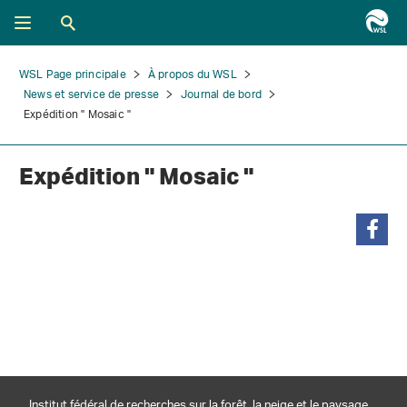
WSL Page principale
À propos du WSL
News et service de presse
Journal de bord
Expédition " Mosaic "
Expédition " Mosaic "
partager
Institut fédéral de recherches sur la forêt, la neige et le paysage