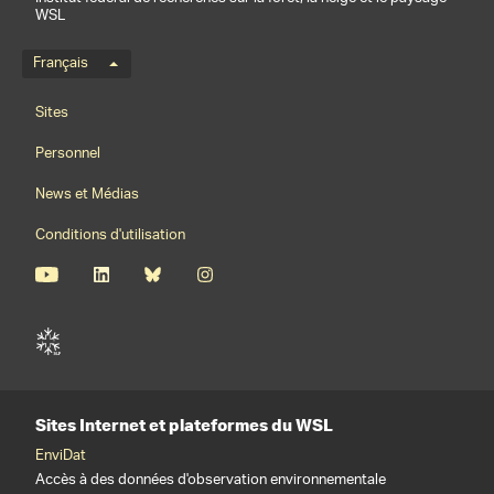
WSL
Menu de langue
Français
Footernavigation
Sites
Personnel
News et Médias
Conditions d'utilisation
Sites Internet et plateformes du WSL
EnviDat
Accès à des données d'observation environnementale