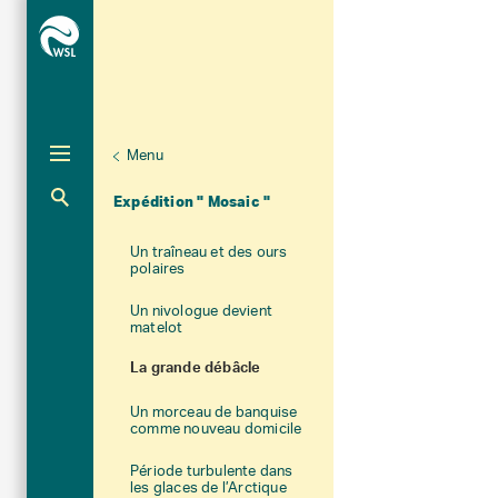
Menu
Unternaviga
Journal de bord
Aktuelle Navigation
Expédition " Mosaic "
Un traîneau et des ours
polaires
Un nivologue devient
matelot
La grande débâcle
Un morceau de banquise
comme nouveau domicile
Période turbulente dans
les glaces de l’Arctique