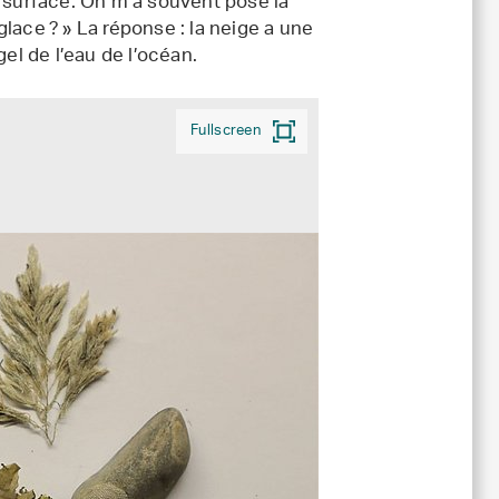
e surface. On m’a souvent posé la
 glace ? » La réponse : la neige a une
gel de l’eau de l’océan.
Fullscreen