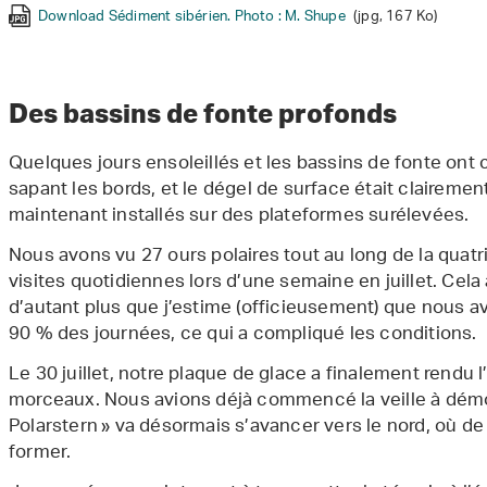
Download Sédiment sibérien. Photo : M. Shupe
Download MicroCT. Photo : A. Macfarlane
Download Ours et ourson polaires. Photo : L. Nixon
Download Une Amy heureuse travaillant sur la glace. Photo : E. Salg
(jpg, 197 Ko)
(jpg, 167 Ko)
(jpg, 170 Ko)
Download bassins de fonte. Photo : A. Macfarlane
(jpg, 124 Ko)
Des bassins de fonte profonds
Quelques jours ensoleillés et les bassins de fonte ont
sapant les bords, et le dégel de surface était clairemen
maintenant installés sur des plateformes surélevées.
Nous avons vu 27 ours polaires tout au long de la quat
visites quotidiennes lors d’une semaine en juillet. Cela a
d’autant plus que j’estime (officieusement) que nous a
90 % des journées, ce qui a compliqué les conditions.
Le 30 juillet, notre plaque de glace a finalement rendu 
morceaux. Nous avions déjà commencé la veille à dém
Polarstern » va désormais s’avancer vers le nord, où de 
former.