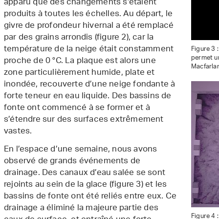
apparu que des changements s’étaient
produits à toutes les échelles. Au départ, le
givre de profondeur hivernal a été remplacé
par des grains arrondis (figure 2), car la
température de la neige était constamment
Figure 3 
permet un
proche de 0 °C. La plaque est alors une
Macfarla
zone particulièrement humide, plate et
inondée, recouverte d’une neige fondante à
forte teneur en eau liquide. Des bassins de
fonte ont commencé à se former et à
s’étendre sur des surfaces extrêmement
vastes.
En l’espace d’une semaine, nous avons
observé de grands événements de
drainage. Des canaux d’eau salée se sont
rejoints au sein de la glace (figure 3) et les
bassins de fonte ont été reliés entre eux. Ce
drainage a éliminé la majeure partie des
Figure 4 