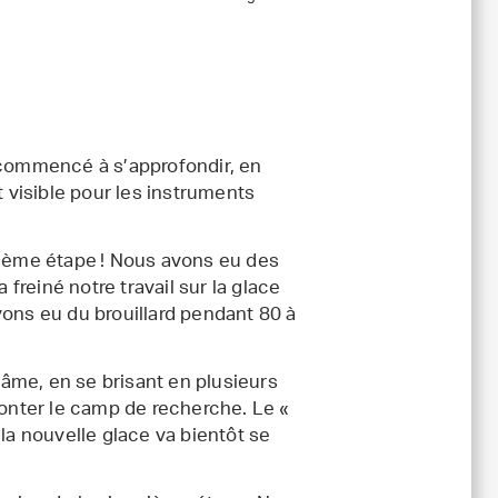
anik
(jpg, 196 Ko)
 commencé à s’approfondir, en
t visible pour les instruments
rième étape ! Nous avons eu des
 freiné notre travail sur la glace
vons eu du brouillard pendant 80 à
l’âme, en se brisant en plusieurs
onter le camp de recherche. Le «
la nouvelle glace va bientôt se