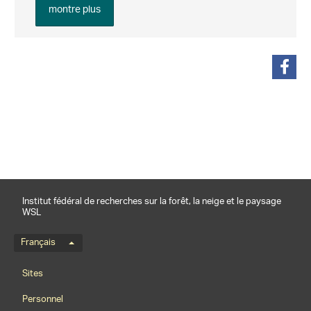
montre plus
partager
Institut fédéral de recherches sur la forêt, la neige et le paysage
WSL
Menu de langue
Français
Footernavigation
Sites
Personnel