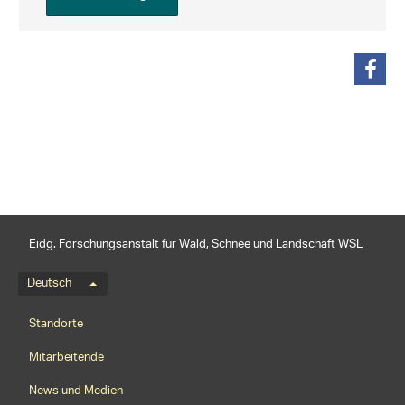
teilen
Eidg. Forschungsanstalt für Wald, Schnee und Landschaft WSL
Sprachmenü
Deutsch
Footernavigation
Standorte
Mitarbeitende
News und Medien