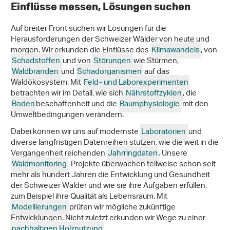
Einflüsse messen, Lösungen suchen
Auf breiter Front suchen wir Lösungen für die
Herausforderungen der Schweizer Wälder von heute und
morgen. Wir erkunden die Einflüsse des
Klimawandels
, von
Schadstoffen
und von
Störungen
wie Stürmen,
Waldbränden
und
Schadorganismen
auf das
Waldökosystem. Mit
Feld- und Laborexperimenten
betrachten wir im Detail, wie sich
Nährstoffzyklen
, die
Boden
beschaffenheit und die
Baumphysiologie
mit den
Umweltbedingungen verändern.
Dabei können wir uns auf modernste
Laboratorien
und
diverse langfristigen Datenreihen stützen, wie die weit in die
Vergangenheit reichenden
Jahrringdaten
. Unsere
Waldmonitoring
-Projekte überwachen teilweise schon seit
mehr als hundert Jahren die Entwicklung und Gesundheit
der Schweizer Wälder und wie sie ihre Aufgaben erfüllen,
zum Beispiel ihre Qualität als Lebensraum. Mit
Modellierungen
prüfen wir mögliche zukünftige
Entwicklungen. Nicht zuletzt erkunden wir Wege zu einer
nachhaltigen Holznutzung
.