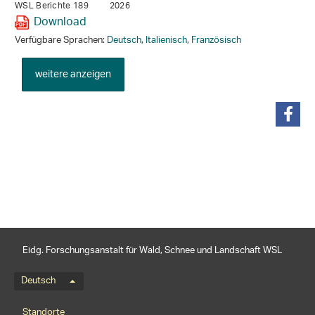
WSL Berichte 189
2026
Download
Verfügbare Sprachen:
Deutsch
,
Italienisch
,
Französisch
weitere anzeigen
teilen
Eidg. Forschungsanstalt für Wald, Schnee und Landschaft WSL
Sprachmenü
Deutsch
Footernavigation
Standorte