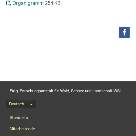
Organigramm
254 KB
teilen
Eidg. Forschungsanstalt für Wald, Schnee und Landschaft WSL
Sprachmenü
Deutsch
Footernavigation
Standorte
Mitarbeitende