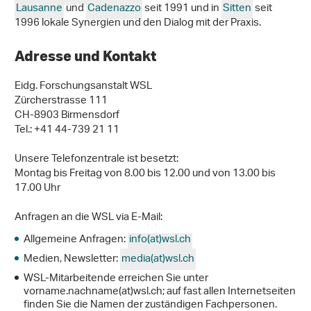
Lausanne
und
Cadenazzo
seit 1991 und in
Sitten
seit
1996 lokale Synergien und den Dialog mit der Praxis.
Adresse und Kontakt
Eidg. Forschungsanstalt WSL
Zürcherstrasse 111
CH-8903 Birmensdorf
Tel.: +41 44-739 21 11
Unsere Telefonzentrale ist besetzt:
Montag bis Freitag von 8.00 bis 12.00 und von 13.00 bis
17.00 Uhr
Anfragen an die WSL via E-Mail:
Allgemeine Anfragen:
info(at)wsl.ch
Medien, Newsletter:
media(at)wsl.ch
WSL-Mitarbeitende erreichen Sie unter
vorname.nachname(at)wsl.ch; auf fast allen Internetseiten
finden Sie die Namen der zuständigen Fachpersonen.