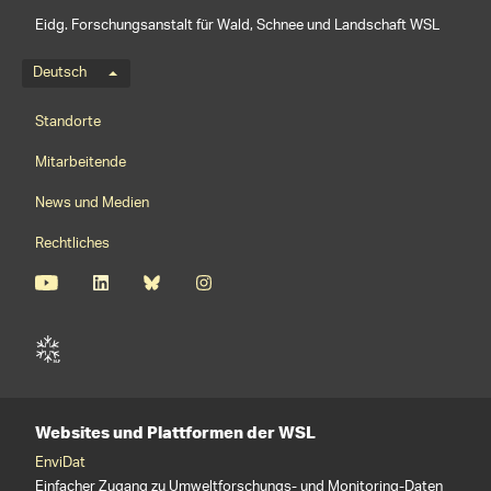
Eidg. Forschungsanstalt für Wald, Schnee und Landschaft WSL
Sprachmenü
Deutsch
Footernavigation
Standorte
Mitarbeitende
News und Medien
Rechtliches
Websites und Plattformen der WSL
EnviDat
Einfacher Zugang zu Umweltforschungs- und Monitoring-Daten