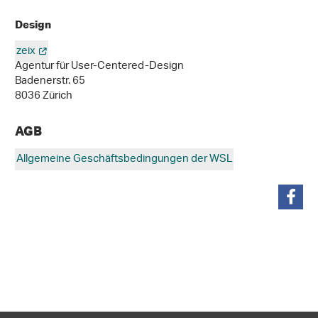
Design
zeix
Agentur für User-Centered-Design
Badenerstr. 65
8036 Zürich
AGB
Allgemeine Geschäftsbedingungen der WSL
teilen