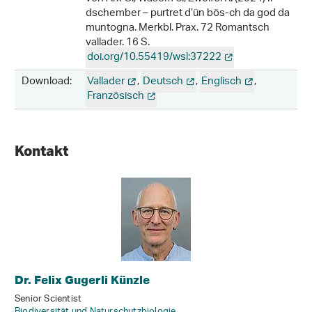
dschember – purtret d’ün bös-ch da god da
muntogna. Merkbl. Prax. 72 Romantsch
vallader. 16 S.
doi.org/10.55419/wsl:37222
Download:
Vallader
,
Deutsch
,
Englisch
,
Französisch
Kontakt
Dr. Felix Gugerli Künzle
Senior Scientist
Biodiversität und Naturschutzbiologie