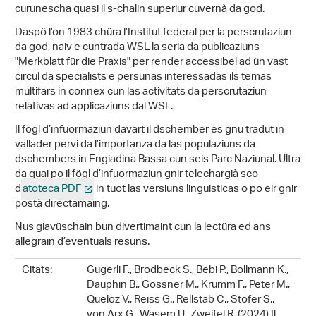
curunescha quasi il s-chalin superiur cuvernà da god.
Daspö l’on 1983 chüra l’Institut federal per la perscrutaziun
da god, naiv e cuntrada WSL la seria da publicaziuns
"Merkblatt für die Praxis" per render accessibel ad ün vast
circul da specialists e persunas interessadas ils temas
multifars in connex cun las activitats da perscrutaziun
relativas ad applicaziuns dal WSL.
Il fögl d’infuormaziun davart il dschember es gnü tradüt in
vallader pervi da l’importanza da las populaziuns da
dschembers in Engiadina Bassa cun seis Parc Naziunal. Ultra
da quai po il fögl d’infuormaziun gnir telechargià sco
d
atoteca PDF
in tuot las versiuns linguisticas o po eir gnir
postà directamaing.
Nus giavüschain bun divertimaint cun la lectüra ed ans
allegrain d’eventuals resuns.
Citats:
Gugerli F., Brodbeck S., Bebi P., Bollmann K.,
Dauphin B., Gossner M., Krumm F., Peter M.,
Queloz V., Reiss G., Rellstab C., Stofer S.,
von Arx G., Wasem U., Zweifel R. (2024) Il