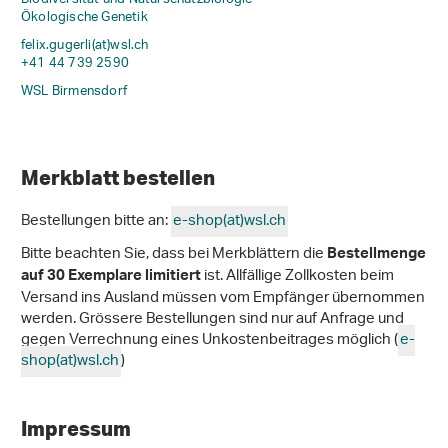
Ökologische Genetik
felix.gugerli(at)wsl
.
ch
+41 44 739 2590
WSL Birmensdorf
Merkblatt bestellen
Bestellungen bitte an:
e-shop(at)wsl
.
ch
Bitte beachten Sie, dass bei Merkblättern die
Bestellmenge
ist. Allfällige Zollkosten beim
auf 30 Exemplare limitiert
Versand ins Ausland müssen vom Empfänger übernommen
werden. Grössere Bestellungen sind nur auf Anfrage und
gegen Verrechnung eines Unkostenbeitrages möglich (
e-
shop(at)wsl
.
ch
)
Impressum