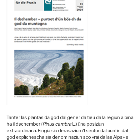
Tanter las plantas da god dal gener da tieu da la regiun alpina
ha il dschember (
Pinus cembra
L.) üna posiziun
extraordinaria. Fingià sia derasaziun i’l sectur dal cunfin dal
god explichescha sia denominaziun sco «rai da las Alps» e