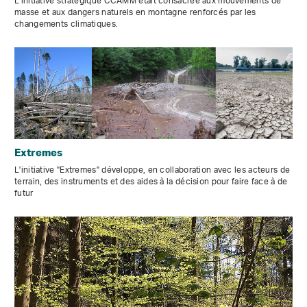
L'initiative stratégique CCAMM était consacrée aux mouvements de
masse et aux dangers naturels en montagne renforcés par les
changements climatiques.
Extremes
L'initiative "Extremes" développe, en collaboration avec les acteurs de
terrain, des instruments et des aides à la décision pour faire face à de
futur