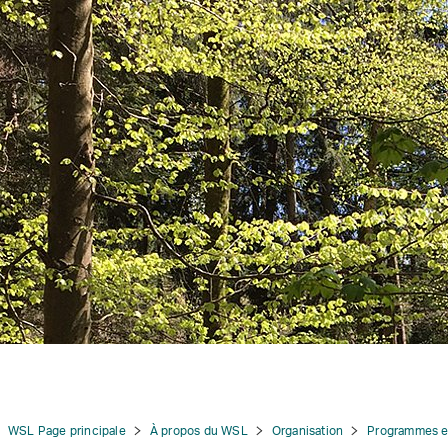
tion
WSL Page principale
À propos du WSL
Organisation
Programmes et 