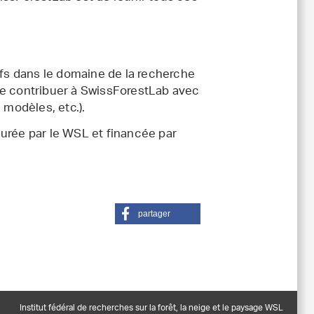
ifs dans le domaine de la recherche
de contribuer à SwissForestLab avec
 modèles, etc.).
urée par le WSL et financée par
partager
Institut fédéral de recherches sur la forêt, la neige et le paysage WSL