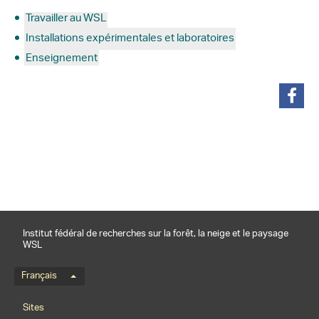
Travailler au WSL
Installations expérimentales et laboratoires
Enseignement
partager
Institut fédéral de recherches sur la forêt, la neige et le paysage
WSL
Menu de langue
Français
Footernavigation
Sites