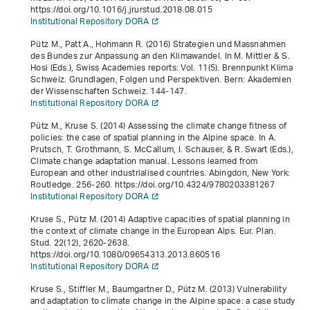
https://doi.org/10.1016/j.jrurstud.2018.08.015
Institutional Repository DORA
Pütz M., Patt A., Hohmann R. (2016) Strategien und Massnahmen
des Bundes zur Anpassung an den Klimawandel. In M. Mittler & S.
Hosi (Eds.),
Swiss Academies reports: Vol. 11(5)
.
Brennpunkt Klima
Schweiz. Grundlagen, Folgen und Perspektiven
. Bern: Akademien
der Wissenschaften Schweiz. 144-147.
Institutional Repository DORA
Pütz M., Kruse S. (2014) Assessing the climate change fitness of
policies: the case of spatial planning in the Alpine space. In A.
Prutsch, T. Grothmann, S. McCallum, I. Schauser, & R. Swart (Eds.),
Climate change adaptation manual. Lessons learned from
European and other industrialised countries
. Abingdon, New York:
Routledge. 256-260. https://doi.org/10.4324/9780203381267
Institutional Repository DORA
Kruse S., Pütz M. (2014) Adaptive capacities of spatial planning in
the context of climate change in the European Alps. Eur. Plan.
Stud.
22
(12), 2620-2638.
https://doi.org/10.1080/09654313.2013.860516
Institutional Repository DORA
Kruse S., Stiffler M., Baumgartner D., Pütz M. (2013) Vulnerability
and adaptation to climate change in the Alpine space: a case study