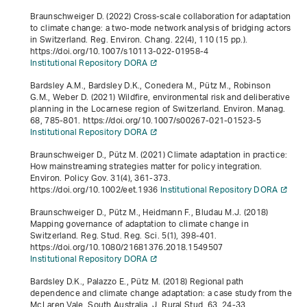
Braunschweiger D. (2022) Cross-scale collaboration for adaptation
to climate change: a two-mode network analysis of bridging actors
in Switzerland. Reg. Environ. Chang.
22
(4), 110 (15 pp.).
https://doi.org/10.1007/s10113-022-01958-4
Institutional Repository DORA
Bardsley A.M., Bardsley D.K., Conedera M., Pütz M., Robinson
G.M., Weber D. (2021) Wildfire, environmental risk and deliberative
planning in the Locarnese region of Switzerland. Environ. Manag.
68
, 785-801. https://doi.org/10.1007/s00267-021-01523-5
Institutional Repository DORA
Braunschweiger D., Pütz M. (2021) Climate adaptation in practice:
How mainstreaming strategies matter for policy integration.
Environ. Policy Gov.
31
(4), 361-373.
https://doi.org/10.1002/eet.1936
Institutional Repository DORA
Braunschweiger D., Pütz M., Heidmann F., Bludau M.J. (2018)
Mapping governance of adaptation to climate change in
Switzerland. Reg. Stud. Reg. Sci.
5
(1), 398-401.
https://doi.org/10.1080/21681376.2018.1549507
Institutional Repository DORA
Bardsley D.K., Palazzo E., Pütz M. (2018) Regional path
dependence and climate change adaptation: a case study from the
McLaren Vale, South Australia. J. Rural Stud.
63
, 24-33.