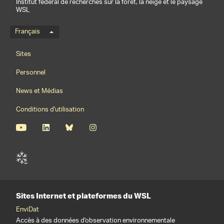
Institut fédéral de recherches sur la forêt, la neige et le paysage
WSL
Menu de langue
Français
Footernavigation
Sites
Personnel
News et Médias
Conditions d'utilisation
Sites Internet et plateformes du WSL
EnviDat
Accès à des données d'observation environnementale