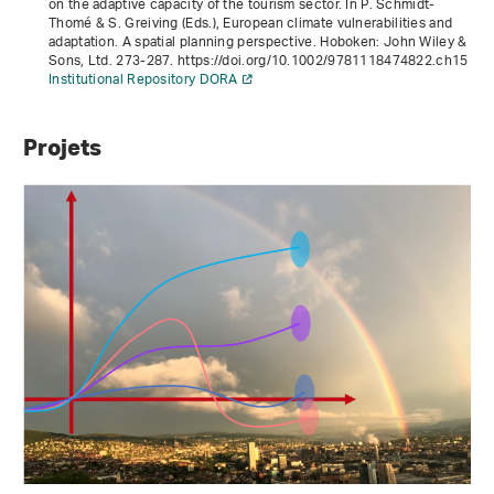
on the adaptive capacity of the tourism sector. In P. Schmidt-
Thomé & S. Greiving (Eds.),
European climate vulnerabilities and
adaptation. A spatial planning perspective
. Hoboken: John Wiley &
Sons, Ltd. 273-287. https://doi.org/10.1002/9781118474822.ch15
Institutional Repository DORA
Projets