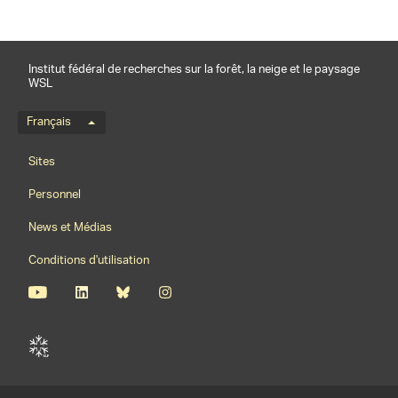
Institut fédéral de recherches sur la forêt, la neige et le paysage
WSL
Menu de langue
Français
Footernavigation
Sites
Personnel
News et Médias
Conditions d'utilisation