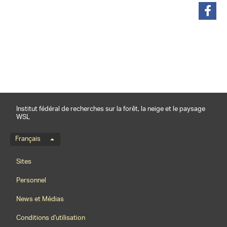
partager
Institut fédéral de recherches sur la forêt, la neige et le paysage
WSL
Menu de langue
Français
Footernavigation
Sites
Personnel
News et Médias
Conditions d'utilisation