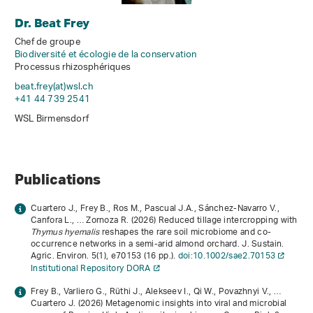
Dr. Beat Frey
Chef de groupe
Biodiversité et écologie de la conservation
Processus rhizosphériques
beat.frey(at)wsl
.
ch
+41 44 739 2541
WSL Birmensdorf
Publications
Cuartero J., Frey B., Ros M., Pascual J.A., Sánchez‐Navarro V.,
Canfora L., … Zornoza R. (2026) Reduced tillage intercropping with
Thymus hyemalis
reshapes the rare soil microbiome and co‐
occurrence networks in a semi‐arid almond orchard. J. Sustain.
Agric. Environ.
5
(1), e70153 (16 pp.).
doi:10.1002/sae2.70153
Institutional Repository DORA
Frey B., Varliero G., Rüthi J., Alekseev I., Qi W., Povazhnyi V., …
Cuartero J. (2026) Metagenomic insights into viral and microbial