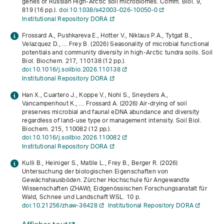
genes of Russian High-Arctic soil microbiomes. Comm. Biol.
9
,
819 (16 pp.).
doi:10.1038/s42003-026-10050-0
Institutional Repository DORA
Frossard A., Pushkareva E., Hotter V., Niklaus P.A., Tytgat B.,
Velazquez D., … Frey B. (2026) Seasonality of microbial functional
potentials and community diversity in high-Arctic tundra soils. Soil
Biol. Biochem.
217
, 110138 (12 pp.).
doi:10.1016/j.soilbio.2026.110138
Institutional Repository DORA
Han X., Cuartero J., Koppe V., Nohl S., Sneyders A.,
Vancampenhout K., … Frossard A. (2026) Air-drying of soil
preserves microbial and faunal eDNA abundance and diversity
regardless of land-use type or management intensity. Soil Biol.
Biochem.
215
, 110082 (12 pp.).
doi:10.1016/j.soilbio.2026.110082
Institutional Repository DORA
Kulli B., Heiniger S., Matile L., Frey B., Berger R. (2026)
Untersuchung der biologischen Eigenschaften von
Gewächshausböden
. Zürcher Hochschule für Angewandte
Wissenschaften (ZHAW); Eidgenössischen Forschungsanstalt für
Wald, Schnee und Landschaft WSL. 10 p.
doi:10.21256/zhaw-36428
Institutional Repository DORA