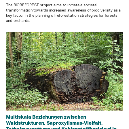
The BIOREFOREST project aims to initiate a societal
transformation towards increased awareness of biodiversity as a
key factor in the planning of reforestation strategies for forests
and orchards.
Multiskala Beziehungen zwischen
Waldstrukturen, Saproxylismus-Vielfalt,
Totholzverrottung und Kohlenstoffkreislauf in