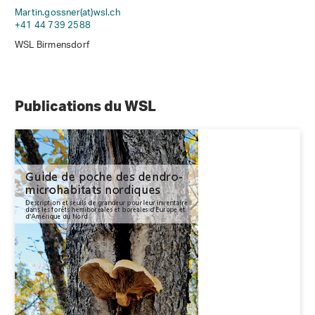
Martin.gossner(at)wsl
.
ch
+41 44 739 2588
WSL Birmensdorf
Publications du WSL