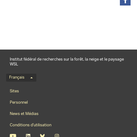
partager
Institut fédéral de recherches sur la forêt, la neige et le paysage
WSL
Menu de langue
Français
Footernavigation
Sites
Personnel
News et Médias
Conditions d'utilisation