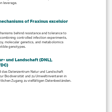
on leverage.
mechanisms of Fraxinus excelsior
chanisms behind resistance and tolerance to
y combining controlled infection experiments,
py, molecular genetics, and metabolomics
ptible genotypes.
r- und Landschaft (DNL),
VDC)
nd das Datenzentrum Natur und Landschaft
zur Biodiversität und zu Umweltinventaren in
itlichen Zugang zu vielfältigen Datenbeständen.