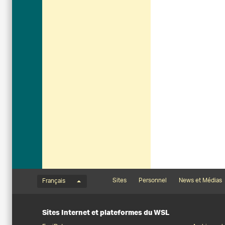
Menu de langue
Footernavigation
Sites
Personnel
News et Médias
Français
Sites Internet et plateformes du WSL