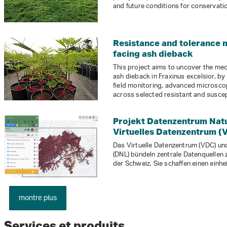
and future conditions for conservati
Resistance and tolerance 
facing ash dieback
This project aims to uncover the me
ash dieback in Fraxinus excelsior, b
field monitoring, advanced microsco
across selected resistant and susce
Projekt Datenzentrum Natu
Virtuelles Datenzentrum (
Das Virtuelle Datenzentrum (VDC) u
(DNL) bündeln zentrale Datenquellen 
der Schweiz. Sie schaffen einen einhe
montre plus
Services et produits