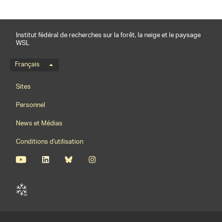
Institut fédéral de recherches sur la forêt, la neige et le paysage
WSL
Menu de langue
Français
Footernavigation
Sites
Personnel
News et Médias
Conditions d'utilisation