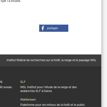
ojet l’a étudié.
partager
Institut fédéral de recherches sur la forêt, la neige et le paysage WSL
N)
SLF
êt suisse.
WSL Institut pour l’étude de la neige et des
avalanches SLF à Davos
Waldwissen
Plateforme pour les milieux de la forêt et le public