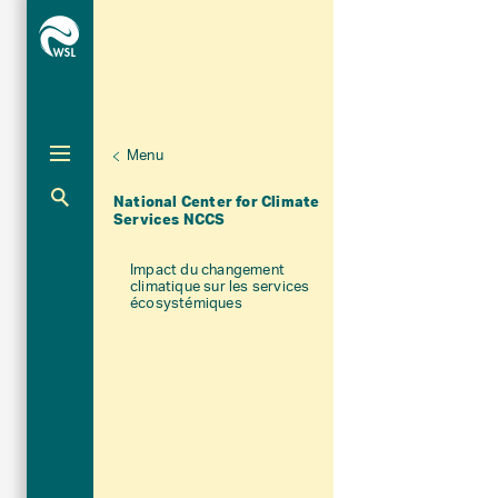
Menu
Unternaviga
Gros plan
National Center for Climate
Aktuelle Navigation
Services NCCS
Impact du changement
climatique sur les services
écosystémiques