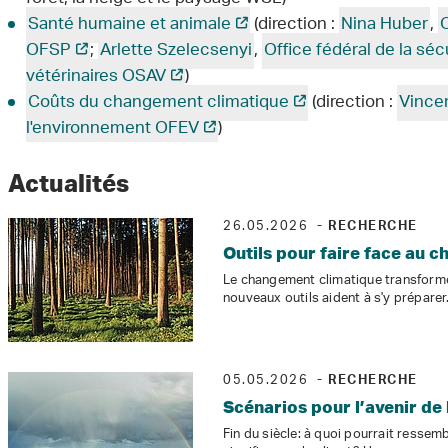
Santé humaine et animale
(direction :
Nina Huber
,
O
OFSP
;
Arlette Szelecsenyi
,
Office fédéral de la séc
vétérinaires OSAV
)
Coûts du changement climatique
(direction :
Vince
l'environnement OFEV
)
Actualités
26.05.2026
- RECHERCHE
Outils pour faire face au 
Le changement climatique transforme l
nouveaux outils aident à s'y préparer
05.05.2026
- RECHERCHE
Scénarios pour l’avenir de 
Fin du siècle: à quoi pourrait ressemb