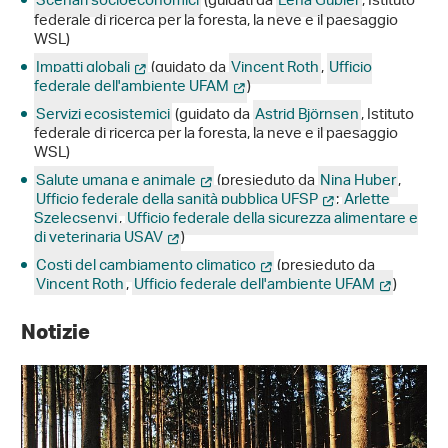
Scenari socioeconomici
(guidati da
Lena Gubler
, Istituto
federale di ricerca per la foresta, la neve e il paesaggio
WSL)
Impatti globali
(guidato da
Vincent Roth
,
Ufficio
federale dell'ambiente UFAM
)
Servizi ecosistemici
(guidato da
Astrid Björnsen
, Istituto
federale di ricerca per la foresta, la neve e il paesaggio
WSL)
Salute umana e animale
(presieduto da
Nina Huber
,
Ufficio federale della sanità pubblica UFSP
;
Arlette
Szelecsenyi
,
Ufficio federale della sicurezza alimentare e
di veterinaria USAV
)
Costi del cambiamento climatico
(presieduto da
Vincent Roth
,
Ufficio federale dell'ambiente UFAM
)
Notizie