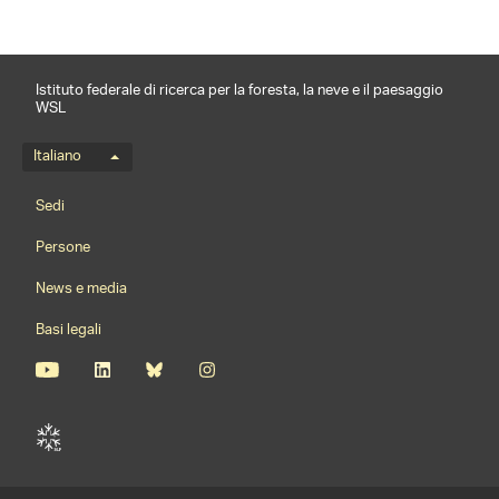
Istituto federale di ricerca per la foresta, la neve e il paesaggio
WSL
Menu della lingua
Italiano
Footernavigation
Sedi
Persone
News e media
Basi legali