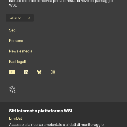
Istituto federale di ricerca per la foresta, la neve e il paesaggio
WSL
Menu della lingua
Italiano
Footernavigation
Sedi
Persone
News e media
Basi legali
Siti Internet e piattaforme WSL
EnviDat
Accesso alla ricerca ambientale e ai dati di monitoraggio