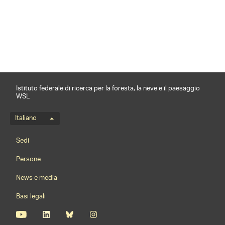
condividi
Istituto federale di ricerca per la foresta, la neve e il paesaggio
WSL
Menu della lingua
Italiano
Footernavigation
Sedi
Persone
News e media
Basi legali