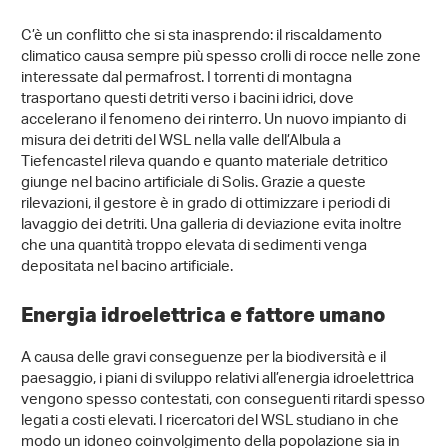
C’è un conflitto che si sta inasprendo: il riscaldamento
climatico causa sempre più spesso crolli di rocce nelle zone
interessate dal permafrost. I torrenti di montagna
trasportano questi detriti verso i bacini idrici, dove
accelerano il fenomeno dei rinterro. Un nuovo impianto di
misura dei detriti del WSL nella valle dell’Albula a
Tiefencastel rileva quando e quanto materiale detritico
giunge nel bacino artificiale di Solis. Grazie a queste
rilevazioni, il gestore è in grado di ottimizzare i periodi di
lavaggio dei detriti. Una galleria di deviazione evita inoltre
che una quantità troppo elevata di sedimenti venga
depositata nel bacino artificiale.
Energia idroelettrica e fattore umano
A causa delle gravi conseguenze per la biodiversità e il
paesaggio, i piani di sviluppo relativi all’energia idroelettrica
vengono spesso contestati, con conseguenti ritardi spesso
legati a costi elevati. I ricercatori del WSL studiano in che
modo un idoneo coinvolgimento della popolazione sia in