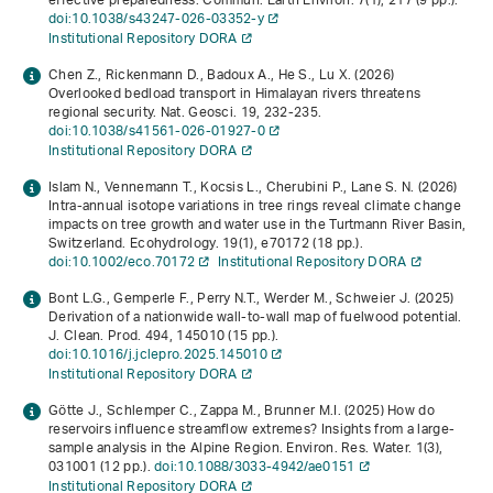
effective preparedness. Commun. Earth Environ.
7
(1), 217 (9 pp.).
doi:10.1038/s43247-026-03352-y
Institutional Repository DORA
Chen Z., Rickenmann D., Badoux A., He S., Lu X. (2026)
Overlooked bedload transport in Himalayan rivers threatens
regional security. Nat. Geosci.
19
, 232-235.
doi:10.1038/s41561-026-01927-0
Institutional Repository DORA
Islam N., Vennemann T., Kocsis L., Cherubini P., Lane S. N. (2026)
Intra-annual isotope variations in tree rings reveal climate change
impacts on tree growth and water use in the Turtmann River Basin,
Switzerland. Ecohydrology.
19
(1), e70172 (18 pp.).
doi:10.1002/eco.70172
Institutional Repository DORA
Bont L.G., Gemperle F., Perry N.T., Werder M., Schweier J. (2025)
Derivation of a nationwide wall-to-wall map of fuelwood potential.
J. Clean. Prod.
494
, 145010 (15 pp.).
doi:10.1016/j.jclepro.2025.145010
Institutional Repository DORA
Götte J., Schlemper C., Zappa M., Brunner M.I. (2025) How do
reservoirs influence streamflow extremes? Insights from a large-
sample analysis in the Alpine Region. Environ. Res. Water.
1
(3),
031001 (12 pp.).
doi:10.1088/3033-4942/ae0151
Institutional Repository DORA