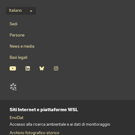
Menu della lingua
Italiano
Footernavigation
Sedi
Persone
News e media
Basi legali
Siti Internet e piattaforme WSL
EnviDat
Accesso alla ricerca ambientale e ai dati di monitoraggio
Archivio fotografico storico