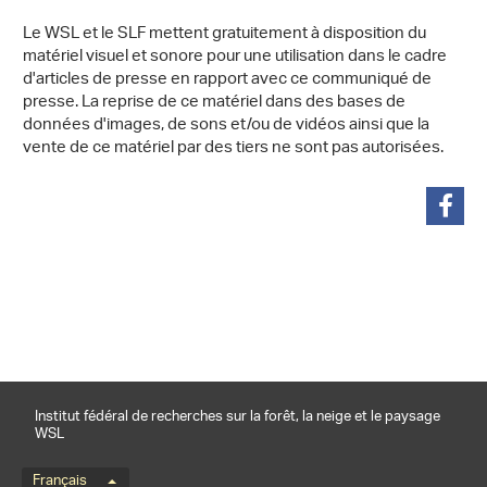
Le WSL et le SLF mettent gratuitement à disposition du
matériel visuel et sonore pour une utilisation dans le cadre
d'articles de presse en rapport avec ce communiqué de
presse. La reprise de ce matériel dans des bases de
données d'images, de sons et/ou de vidéos ainsi que la
vente de ce matériel par des tiers ne sont pas autorisées.
partager
Institut fédéral de recherches sur la forêt, la neige et le paysage
WSL
Menu de langue
Français