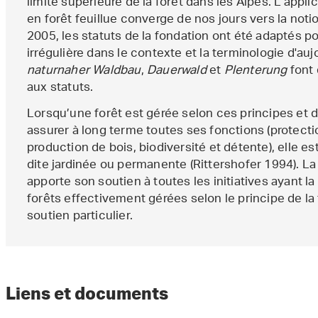
limite supérieure de la forêt dans les Alpes. L'appli
en forêt feuillue converge de nos jours vers la notio
2005, les statuts de la fondation ont été adaptés po
irrégulière dans le contexte et la terminologie d'auj
naturnaher Waldbau
,
Dauerwald
et
Plenterung
font 
aux statuts.
Lorsqu’une forêt est gérée selon ces principes et d
assurer à long terme toutes ses fonctions (protecti
production de bois, biodiversité et détente), elle 
dite jardinée ou permanente (Rittershofer 1994). La
apporte son soutien à toutes les initiatives ayant la 
forêts effectivement gérées selon le principe de la 
soutien particulier.
Liens et documents