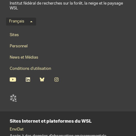
Institut fédéral de recherches sur la forêt, la neige et le paysage
WSL
Menu de langue
Français
Footernavigation
Sites
Personnel
News et Médias
Conditions d'utilisation
Sites Internet et plateformes du WSL
EnviDat