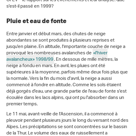
OFEV – le rapport sur les événements et leur analyse. Que
s'est-il passé en 1999?
Pluie et eau de fonte
Entre janvier et début mars, des chutes de neige
abondantes se sont produites à plusieurs reprises et
jusqu'en plaine. En altitude, l'importante couche de neige a
provoqué les nombreuses avalanches de
«l'hiver
avalancheux» 1998/99
. En dessous de mille mètres, la
neige a fondu en mars. En avril, les pluies ont été
supérieures à la moyenne, parfois même deux fois plus que
la normale. Vers la fin du mois d'avril, la neige a aussi
commencé à fondre en altitude. Comme les sols étaient
déjà gorgés d'eau, une grande partie de l'eau de fonte s'est
écoulée dans les lacs alpins, qui ont pu l'absorber dans un
premier temps.
Le 11 mai, avant-veille de l'Ascension, il a commencé à
pleuvoir pendant plusieurs jours le long du versant nord des
Alpes. Les précipitations se sont concentrées sur le bassin
de la Thur. Le volume des eaux de ruissellement a