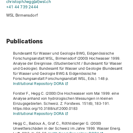
christoph.hegg(at)wsl
.
ch
+41 44 739 2444
WSL Birmensdorf
Publications
Bundesamt für Wasser und Geologie BWG, Eidgenössische
Forschungsanstalt WSL, Birmensdorf (2000)
Hochwasser 1999.
Analyse der Ereignisse
. (Studienbericht / Bundesamt für Wasser
und Geologie). Bundesamt für Wasser und Geologie (Bundesamt
für Wasser und Geologie BWG & Eidgenössische
Forschungsanstalt Forschungsanstalt WSL, Eds.). 148 p.
Institutional Repository DORA
Forster F., Hegg C. (2000) Die Hochwasser vom Mai 1999: eine
Analyse anhand von hydrologischen Messungen in kleinen
Einzugsgebieten. Schweiz. Z. Forstwes.
151
(6), 183-191.
https://doi.org/10.3188/szf.2000.0183
Institutional Repository DORA
Hegg C., Badoux A., Graf C., Röthlisberger G. (2000)
Unwetterschäden in der Schweiz im Jahre 1999. Wasser Energ.