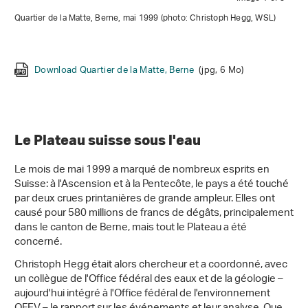
Quartier de la Matte, Berne, mai 1999 (photo: Christoph Hegg, WSL)
Kappelbrücke
Download Quartier de la Matte, Berne
Download Quartier de Gwatt, Thoune
Download Utoquai à Zurich
Download La Reuss à Lucerne
(jpg, 2 Mo)
(jpg, 2 Mo)
(jpg, 11 Mo)
(jpg, 6 Mo)
Download Entrée d'un immeuble, quartier de Gwatt
(jpg, 648
Ko)
Le Plateau suisse sous l'eau
Le mois de mai 1999 a marqué de nombreux esprits en
Suisse: à l'Ascension et à la Pentecôte, le pays a été touché
par deux crues printanières de grande ampleur. Elles ont
causé pour 580 millions de francs de dégâts, principalement
dans le canton de Berne, mais tout le Plateau a été
concerné.
Christoph Hegg était alors chercheur et a coordonné, avec
un collègue de l'Office fédéral des eaux et de la géologie –
aujourd'hui intégré à l'Office fédéral de l'environnement