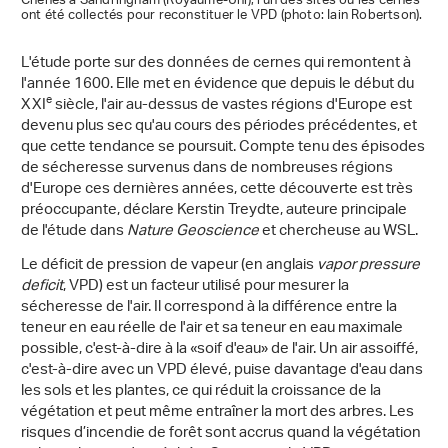
Chênes à Sandringham (Royaume-Uni), l'un des sites où les cernes
ont été collectés pour reconstituer le VPD (photo: Iain Robertson).
L'étude porte sur des données de cernes qui remontent à
l'année 1600. Elle met en évidence que depuis le début du
e
XXI
siècle, l'air au-dessus de vastes régions d'Europe est
devenu plus sec qu'au cours des périodes précédentes, et
que cette tendance se poursuit. Compte tenu des épisodes
de sécheresse survenus dans de nombreuses régions
d'Europe ces dernières années, cette découverte est très
préoccupante, déclare Kerstin Treydte, auteure principale
de l'étude dans
Nature Geoscience
et chercheuse au WSL.
Le déficit de pression de vapeur (en anglais
vapor pressure
deficit
, VPD) est un facteur utilisé pour mesurer la
sécheresse de l'air. Il correspond à la différence entre la
teneur en eau réelle de l'air et sa teneur en eau maximale
possible, c'est-à-dire à la «soif d'eau» de l'air. Un air assoiffé,
c'est-à-dire avec un VPD élevé, puise davantage d'eau dans
les sols et les plantes, ce qui réduit la croissance de la
végétation et peut même entraîner la mort des arbres. Les
risques d’incendie de forêt sont accrus quand la végétation