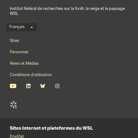
Institut fédéral de recherches sur la forêt, la neige et le paysage
WSL
Menu de langue
Français
Footernavigation
Sites
Personnel
News et Médias
Conditions d'utilisation
Sites Internet et plateformes du WSL
EnviDat