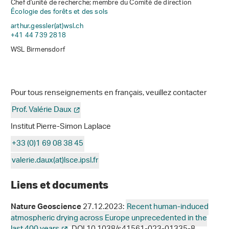
Chef d'unité de recherche; membre du Comité de direction
Écologie des forêts et des sols
arthur.gessler(at)wsl
.
ch
+41 44 739 2818
WSL Birmensdorf
Pour tous renseignements en français, veuillez contacter
Prof. Valérie Daux
Institut Pierre-Simon Laplace
+33 (0)1 69 08 38 45
valerie.daux(at)lsce.ipsl
.
fr
Liens et documents
27.12.2023:
Recent human-induced
Nature Geoscience
atmospheric drying across Europe unprecedented in the