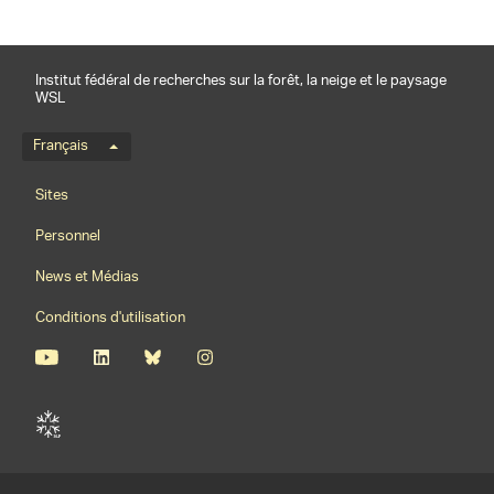
Institut fédéral de recherches sur la forêt, la neige et le paysage
WSL
Menu de langue
Français
Footernavigation
Sites
Personnel
News et Médias
Conditions d'utilisation