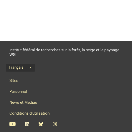
partager
Institut fédéral de recherches sur la forêt, la neige et le paysage
WSL
Menu de langue
Français
Footernavigation
Sites
Personnel
News et Médias
Conditions d'utilisation