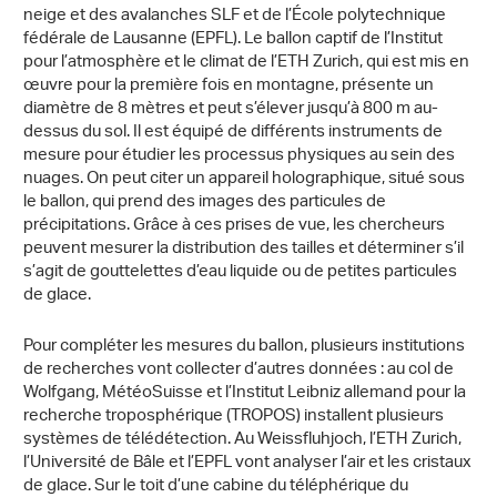
neige et des avalanches SLF et de l’École polytechnique
fédérale de Lausanne (EPFL). Le ballon captif de l’Institut
pour l’atmosphère et le climat de l’ETH Zurich, qui est mis en
œuvre pour la première fois en montagne, présente un
diamètre de 8 mètres et peut s’élever jusqu’à 800 m au-
dessus du sol. Il est équipé de différents instruments de
mesure pour étudier les processus physiques au sein des
nuages. On peut citer un appareil holographique, situé sous
le ballon, qui prend des images des particules de
précipitations. Grâce à ces prises de vue, les chercheurs
peuvent mesurer la distribution des tailles et déterminer s’il
s’agit de gouttelettes d’eau liquide ou de petites particules
de glace.
Pour compléter les mesures du ballon, plusieurs institutions
de recherches vont collecter d’autres données : au col de
Wolfgang, MétéoSuisse et l’Institut Leibniz allemand pour la
recherche troposphérique (TROPOS) installent plusieurs
systèmes de télédétection. Au Weissfluhjoch, l’ETH Zurich,
l’Université de Bâle et l’EPFL vont analyser l’air et les cristaux
de glace. Sur le toit d’une cabine du téléphérique du