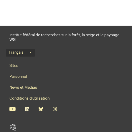
Institut fédéral de recherches sur la forêt, la neige et le paysage
WSL
Menu de langue
Français
Footernavigation
Sites
Personnel
News et Médias
Conditions d'utilisation