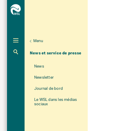
Menu
Unternaviga
À propos du WSL
Aktuelle Navigation
News et service de presse
News
Newsletter
Journal de bord
Le WSL dans les médias
sociaux