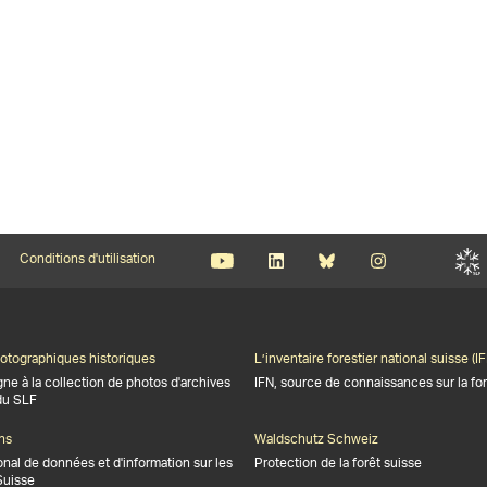
Conditions d'utilisation
otographiques historiques
L’inventaire forestier national suisse (IF
gne à la collection de photos d'archives
IFN, source de connaissances sur la for
du SLF
ns
Waldschutz Schweiz
onal de données et d'information sur les
Protection de la forêt suisse
Suisse