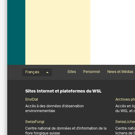
Menu de langue
Footernavigation
Sites
Personnel
News et Médias
Français
Sites Internet et plateformes du WSL
EnviDat
Archives ph
Accès à des données d'observation
Accès en li
environnementale
du WSL et 
SwissFungi
SwissLiche
Centre national de données et d'information de la
Centre nati
flore fongique suisse
lichens de 