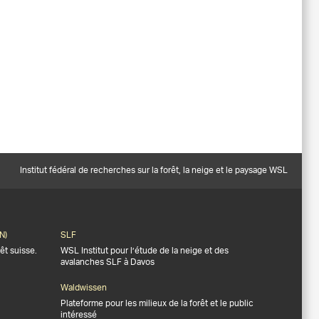
Institut fédéral de recherches sur la forêt, la neige et le paysage WSL
N)
SLF
êt suisse.
WSL Institut pour l’étude de la neige et des
avalanches SLF à Davos
Waldwissen
Plateforme pour les milieux de la forêt et le public
intéressé