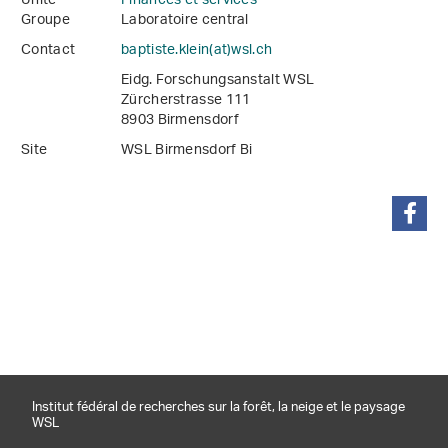
Unité
Finances et services
Groupe
Laboratoire central
Contact
baptiste.klein(at)wsl
.
ch
Eidg. Forschungsanstalt WSL
Zürcherstrasse 111
8903 Birmensdorf
Site
WSL Birmensdorf Bi
partager
Institut fédéral de recherches sur la forêt, la neige et le paysage
WSL