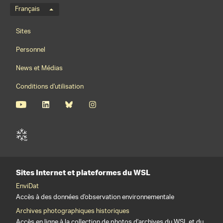
Menu de langue
Français
Footernavigation
Sites
Personnel
News et Médias
Conditions d'utilisation
Sites Internet et plateformes du WSL
EnviDat
Accès à des données d'observation environnementale
Archives photographiques historiques
Accès en ligne à la collection de photos d'archives du WSL et du