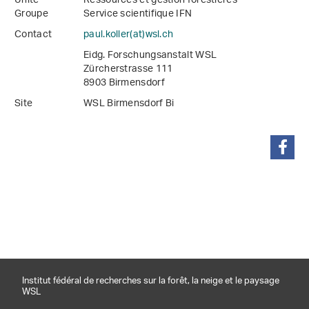
Unité
Ressources et gestion forestières
Groupe
Service scientifique IFN
Contact
paul.koller(at)wsl
.
ch
Eidg. Forschungsanstalt WSL
Zürcherstrasse 111
8903 Birmensdorf
Site
WSL Birmensdorf Bi
partager
Institut fédéral de recherches sur la forêt, la neige et le paysage
WSL