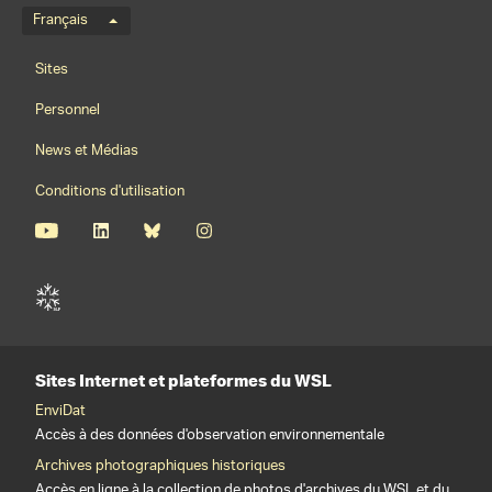
Menu de langue
Français
Footernavigation
Sites
Personnel
News et Médias
Conditions d'utilisation
Sites Internet et plateformes du WSL
EnviDat
Accès à des données d'observation environnementale
Archives photographiques historiques
Accès en ligne à la collection de photos d'archives du WSL et du