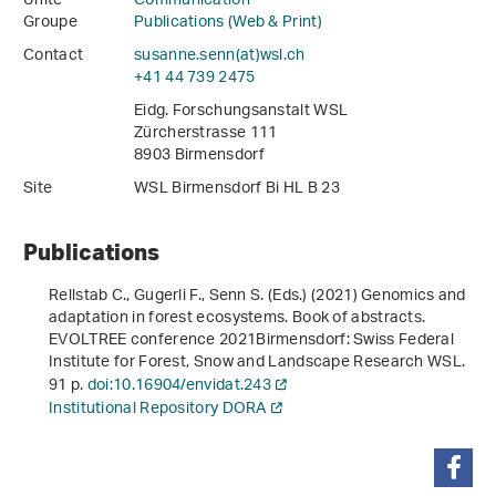
Unité
Communication
Groupe
Publications (Web & Print)
Contact
susanne.senn(at)wsl
.
ch
+41 44 739 2475
Eidg. Forschungsanstalt WSL
Zürcherstrasse 111
8903 Birmensdorf
Site
WSL Birmensdorf Bi HL B 23
Publications
Rellstab C., Gugerli F., Senn S. (Eds.) (2021)
Genomics and
adaptation in forest ecosystems. Book of abstracts
.
EVOLTREE conference 2021
Birmensdorf: Swiss Federal
Institute for Forest, Snow and Landscape Research WSL.
91 p.
doi:10.16904/envidat.243
Institutional Repository DORA