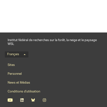
partager
Institut fédéral de recherches sur la forêt, la neige et le paysage
WSL
Menu de langue
Français
Footernavigation
Sites
Personnel
News et Médias
Conditions d'utilisation