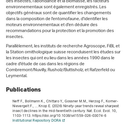
des insectes, l'abondance et la biomasse, les facteurs
environnementaux sont également enregistrés. Les
objectifs généraux sont de quantifier les changements
dans la composition de l'entomofaune, d'identifier les
moteurs environnementaux et d'en déduire des
recommandations pour la protection et la promotion des
insectes.
Parallèlement, les instituts de recherche Agroscope, FiBL et
la Station ornithologique suisse reconduisent les études sur
les insectes qui ont eu lieu dans les années 1990 dans le
cadre d'étude de cas dans les régions de
Combremont/Nuvilly, Rusholz/Buttisholz, et Rafzerfeld ou
Leymental.
Publications
Neff F., Bollmann K., Chittaro Y., Gossner M.M., Herzog F., Korner-
Nievergelt F., … Knop E. (2026) Ninety-year trends reveal sharpest
insect declines in the mid-twentieth century. Nat. Ecol. Evol.
10
,
1103-1113. https://doi.org/10.1038/s41559-026-03074-6
Institutional Repository DORA