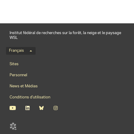
Institut fédéral de recherches sur la forêt, la neige et le paysage
WSL
Menu de langue
Français
Footernavigation
Sites
Personnel
News et Médias
Conditions d'utilisation