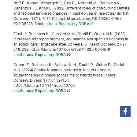
Neff F., Korner-Nievergelt F., Rey E., Albrecht M., Bollmann K.,
Cahenzli F., … Knop E. (2022) Different roles of concurring climate
and regional land-use changes in past 40 years' insect trends. Nat.
Commun.
13
(1), 7611 (12 pp.). https://doi.org/10.1038/s41467-
022-35223-3
Institutional Repository DORA
Fürst J., Bollmann K., Gossner M.M., Duelli P., Obrist M.K. (2023)
Increased arthropod biomass, abundance and species richness in
an agricultural landscape after 32 years. J. Insect Conserv.
27
(2),
219-232. https://doi.org/10.1007/s10841-022-00445-9
Institutional Repository DORA
Gebert F., Bollmann K., Schuwirth N., Duelli P., Weber D., Obrist
M.K. (2024) Similar temporal patterns in insect richness,
abundance and biomass across major habitat types. Insect
Conserv. Divers.
17
(1), 139-154.
https://doi.org/10.1111/icad.12700
Institutional Repository DORA
partager