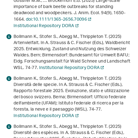
Gossner M.M., … Brockerhoff E.G. (2025) Large-scale
importance of bark beetle outbreaks for standing
deadwood and woodpeckers. J. Anim. Ecol.
94
(9), 1650-
1664.
doi:10.1111/1365-2656.70096
Institutional Repository DORA
Bollmann K., Stofer S., Abegg M., Thrippleton T. (2025)
Artenvielfalt. In A. Strauss & C. Fischer (Eds.),
Waldbericht
2025. Entwicklung, Zustand und Nutzung des Schweizer
Waldes
. Bern; Birmensdorf: Bundesamt für Umwelt BAFU;
Eidg. Forschungsanstalt für Wald Schnee und Landschaft
WSL. 74-77.
Institutional Repository DORA
Bollmann K., Stofer S., Abegg M., Thrippleton T. (2025)
Diversità delle specie. In A. Strauss & C. Fischer (Eds.),
Rapporto forestale 2025. Evoluzione, stato e utilizzazione
del bosco svizzero
. Berna; Birmensdorf: Ufficio federale
dell'ambiente (UFAM); Istituto federale di ricerca per la
foresta, la neve e il paesaggio (WSL). 74-77.
Institutional Repository DORA
Bollmann K., Stofer S., Abegg M., Thrippleton T. (2025)
Diversité des espèces. In A. Strauss & C. Fischer (Eds.),