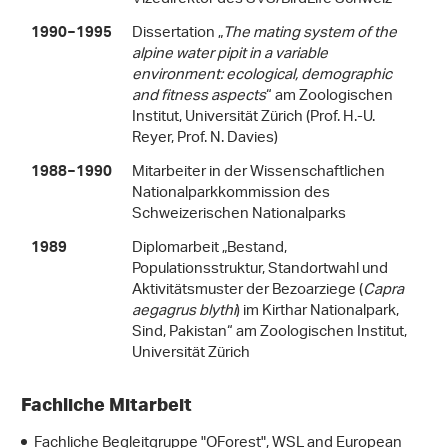
Dissertation „
The mating system of the
1990−1995
alpine water pipit in a variable
environment: ecological, demographic
and fitness aspects
“ am Zoologischen
Institut, Universität Zürich (Prof. H.-U.
Reyer, Prof. N. Davies)
Mitarbeiter in der Wissenschaftlichen
1988−1990
Nationalparkkommission des
Schweizerischen Nationalparks
Diplomarbeit „Bestand,
1989
Populationsstruktur, Standortwahl und
Aktivitätsmuster der Bezoar­ziege (
Capra
aegagrus blythi
) im Kirthar Nationalpark,
Sind, Pakistan“ am Zoologischen Institut,
Universität Zürich
Fachliche Mitarbeit
Fachliche Begleitgruppe "OForest", WSL and European