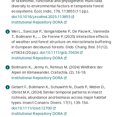
of taxonomic, functional and phylogenetic multi-taxa
diversity to environmental factors in temperate forest
ecosystems. Ecol. Indic.
178
, 113855 (11 pp.).
doi:10.1016/j.ecolind.2025.113855
Institutional Repository DORA
Wei L., Sanczuk P., Vangansbeke P., De Pauw K., Vanneste
T., Bollmann K., … De Frenne P. (2025) Interactive effects
of weather and forest structure on microclimate buffering
in European deciduous forests. Glob. Chang. Biol.
31
(12),
e70634 (20 pp.).
doi:10.1111/gcb.70634
Institutional Repository DORA
Bollmann K., Jenny H., Rehnus M. (2024) Wildtiere der
Alpen im Klimawandel. Cratschla. (2), 16-18.
Institutional Repository DORA
Gebert F., Bollmann K., Schuwirth N., Duelli P., Weber D.,
Obrist M.K. (2024) Similar temporal patterns in insect
richness, abundance and biomass across major habitat
types. Insect Conserv. Divers.
17
(1), 139-154.
doi:10.1111/icad.12700
Institutional Repository DORA