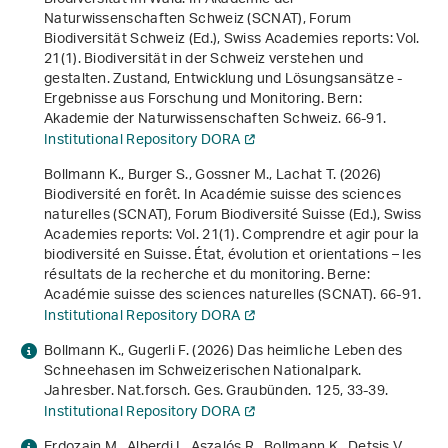
Naturwissenschaften Schweiz (SCNAT), Forum
Biodiversität Schweiz (Ed.),
Swiss Academies reports: Vol.
21(1)
.
Biodiversität in der Schweiz verstehen und
gestalten. Zustand, Entwicklung und Lösungsansätze -
Ergebnisse aus Forschung und Monitoring
. Bern:
Akademie der Naturwissenschaften Schweiz. 66-91.
Institutional Repository DORA
Bollmann K., Burger S., Gossner M., Lachat T. (2026)
Biodiversité en forêt. In Académie suisse des sciences
naturelles (SCNAT), Forum Biodiversité Suisse (Ed.),
Swiss
Academies reports: Vol. 21(1)
.
Comprendre et agir pour la
biodiversité en Suisse. État, évolution et orientations – les
résultats de la recherche et du monitoring
. Berne:
Académie suisse des sciences naturelles (SCNAT). 66-91.
Institutional Repository DORA
Bollmann K., Gugerli F. (2026) Das heimliche Leben des
Schneehasen im Schweizerischen Nationalpark.
Jahresber. Nat.forsch. Ges. Graubünden.
125
, 33-39.
Institutional Repository DORA
Erdozain M., Alberdi I., Aszalós R., Bollmann K., Detsis V.,