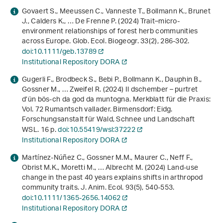
Govaert S., Meeussen C., Vanneste T., Bollmann K., Brunet
J., Calders K., … De Frenne P. (2024) Trait–micro‐
environment relationships of forest herb communities
across Europe. Glob. Ecol. Biogeogr.
33
(2), 286-302.
doi:10.1111/geb.13789
Institutional Repository DORA
Gugerli F., Brodbeck S., Bebi P., Bollmann K., Dauphin B.,
Gossner M., … Zweifel R. (2024)
Il dschember – purtret
d’ün bös-ch da god da muntogna
. Merkblatt für die Praxis:
Vol. 72 Rumantsch vallader. Birmensdorf: Eidg.
Forschungsanstalt für Wald, Schnee und Landschaft
WSL. 16 p.
doi:10.55419/wsl:37222
Institutional Repository DORA
Martínez‐Núñez C., Gossner M.M., Maurer C., Neff F.,
Obrist M.K., Moretti M., … Albrecht M. (2024) Land‐use
change in the past 40 years explains shifts in arthropod
community traits. J. Anim. Ecol.
93
(5), 540-553.
doi:10.1111/1365-2656.14062
Institutional Repository DORA