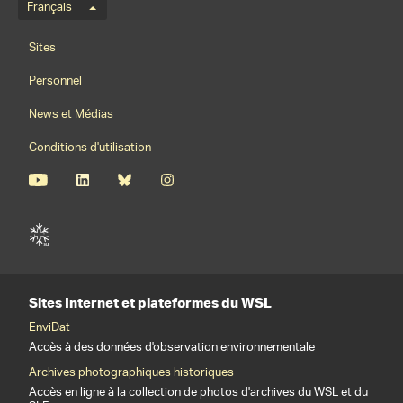
Menu de langue
Français
Footernavigation
Sites
Personnel
News et Médias
Conditions d'utilisation
Sites Internet et plateformes du WSL
EnviDat
Accès à des données d'observation environnementale
Archives photographiques historiques
Accès en ligne à la collection de photos d'archives du WSL et du