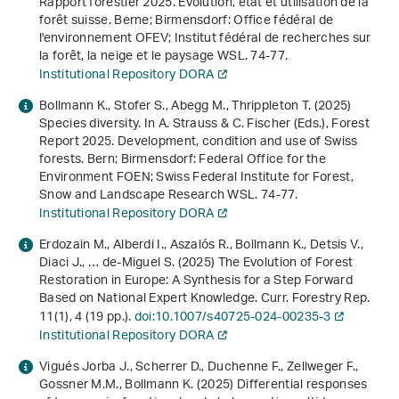
Rapport forestier 2025. Évolution, état et utilisation de la
forêt suisse
. Berne; Birmensdorf: Office fédéral de
l'environnement OFEV; Institut fédéral de recherches sur
la forêt, la neige et le paysage WSL. 74-77.
Institutional Repository DORA
Bollmann K., Stofer S., Abegg M., Thrippleton T. (2025)
Species diversity. In A. Strauss & C. Fischer (Eds.),
Forest
Report 2025. Development, condition and use of Swiss
forests
. Bern; Birmensdorf: Federal Office for the
Environment FOEN; Swiss Federal Institute for Forest,
Snow and Landscape Research WSL. 74-77.
Institutional Repository DORA
Erdozain M., Alberdi I., Aszalós R., Bollmann K., Detsis V.,
Diaci J., … de-Miguel S. (2025) The Evolution of Forest
Restoration in Europe: A Synthesis for a Step Forward
Based on National Expert Knowledge. Curr. Forestry Rep.
11
(1), 4 (19 pp.).
doi:10.1007/s40725-024-00235-3
Institutional Repository DORA
Vigués Jorba J., Scherrer D., Duchenne F., Zellweger F.,
Gossner M.M., Bollmann K. (2025) Differential responses