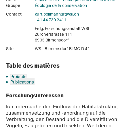
Unité
Biodiversité et écologie de la conservation
Groupe
Écologie de la conservation
Contact
kurt.bollmann(at)wsl
.
ch
+41 44 739 2411
Eidg. Forschungsanstalt WSL
Zürcherstrasse 111
8903 Birmensdorf
Site
WSL Birmensdorf Bi MG D 41
Table des matières
Projects
Publications
Forschungsinteressen
Ich untersuche den Einfluss der Habitatstruktur, -
zusammensetzung und -anordnung auf die
Verbreitung, den Bestand und die Diversität von
Vögeln, Säugetieren und Insekten. Weil deren