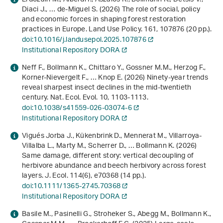
Diaci J., … de-Miguel S. (2026) The role of social, policy
and economic forces in shaping forest restoration
practices in Europe. Land Use Policy.
161
, 107876 (20 pp.).
doi:10.1016/j.landusepol.2025.107876
Institutional Repository DORA
Neff F., Bollmann K., Chittaro Y., Gossner M.M., Herzog F.,
Korner-Nievergelt F., … Knop E. (2026) Ninety-year trends
reveal sharpest insect declines in the mid-twentieth
century. Nat. Ecol. Evol.
10
, 1103-1113.
doi:10.1038/s41559-026-03074-6
Institutional Repository DORA
Vigués Jorba J., Kükenbrink D., Mennerat M., Villarroya‐
Villalba L., Marty M., Scherrer D., … Bollmann K. (2026)
Same damage, different story: vertical decoupling of
herbivore abundance and beech herbivory across forest
layers. J. Ecol.
114
(6), e70368 (14 pp.).
doi:10.1111/1365-2745.70368
Institutional Repository DORA
Basile M., Pasinelli G., Stroheker S., Abegg M., Bollmann K.,