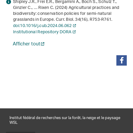
Shipley J.R., Frei E.R., Bergamini A., Boch S., Schulz T.,
Ginzler C., … Rixen C. (2024) Agricultural practices and
biodiversity: conservation policies for semi-natural
grasslands in Europe. Curr. Biol.
34
(16), R753-R761.
doi:10.1016/j.cub.2024.06.062
Institutional Repository DORA
Afficher tout
partager
Institut fédéral de recherches sur la forêt, la neige et le paysage
WSL