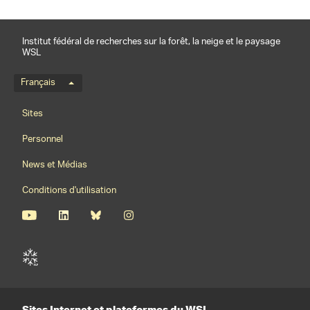
Institut fédéral de recherches sur la forêt, la neige et le paysage
WSL
Menu de langue
Français
Footernavigation
Sites
Personnel
News et Médias
Conditions d'utilisation
Sites Internet et plateformes du WSL