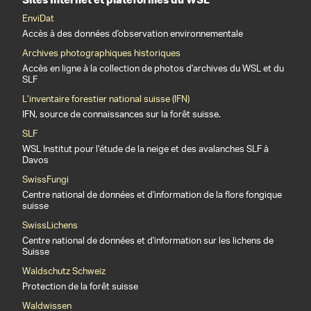
EnviDat
Accès à des données d'observation environnementale
Archives photographiques historiques
Accès en ligne à la collection de photos d'archives du WSL et du
SLF
L’inventaire forestier national suisse (IFN)
IFN, source de connaissances sur la forêt suisse.
SLF
WSL Institut pour l’étude de la neige et des avalanches SLF à
Davos
SwissFungi
Centre national de données et d'information de la flore fongique
suisse
SwissLichens
Centre national de données et d'information sur les lichens de
Suisse
Waldschutz Schweiz
Protection de la forêt suisse
Waldwissen