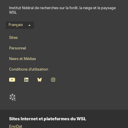
Institut fédéral de recherches sur la forêt, la neige et le paysage
WSL
Menu de langue
Français
Footernavigation
Sites
Personnel
News et Médias
Conditions d'utilisation
Sites Internet et plateformes du WSL
EnviDat