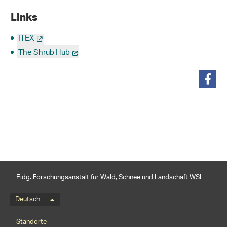
Links
ITEX
The Shrub Hub
teilen
Eidg. Forschungsanstalt für Wald, Schnee und Landschaft WSL
Sprachmenü
Deutsch
Footernavigation
Standorte