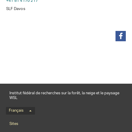
+41 81 4170 217
SLF Davos
partager
Institut fédéral de recherches sur la forêt, la neige et le paysage
WSL
Menu de langue
Français
Footernavigation
Sites