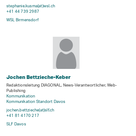
stephanie.kusma(at)wsl
.
ch
+41 44 739 2987
WSL Birmensdorf
Jochen Bettzieche-Keber
Redaktionsleitung DIAGONAL, News-Verantwortlicher, Web-
Publishing
Kommunikation
Kommunikation Standort Davos
jochen.bettzieche(at)slf
.
ch
+41 81 4170 217
SLF Davos