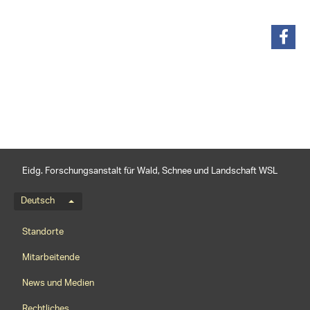
teilen
Eidg. Forschungsanstalt für Wald, Schnee und Landschaft WSL
Sprachmenü
Deutsch
Footernavigation
Standorte
Mitarbeitende
News und Medien
Rechtliches