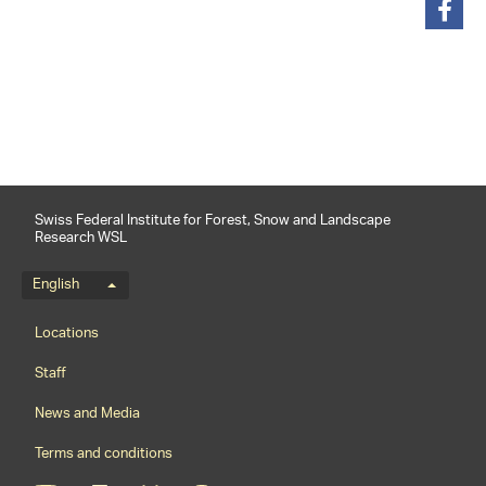
share
Swiss Federal Institute for Forest, Snow and Landscape
Research WSL
Language menu
English
Footernavigation
Locations
Staff
News and Media
Terms and conditions