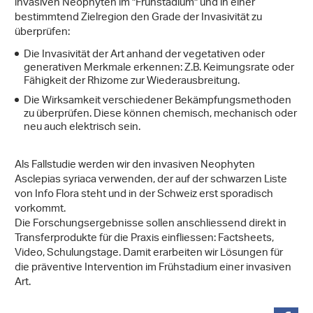
invasiven Neophyten im "Frühstadium" und in einer
bestimmtend Zielregion den Grade der Invasivität zu
überprüfen:
Die Invasivität der Art anhand der vegetativen oder
generativen Merkmale erkennen: Z.B. Keimungsrate oder
Fähigkeit der Rhizome zur Wiederausbreitung.
Die Wirksamkeit verschiedener Bekämpfungsmethoden
zu überprüfen. Diese können chemisch, mechanisch oder
neu auch elektrisch sein.
Als Fallstudie werden wir den invasiven Neophyten
Asclepias syriaca verwenden, der auf der schwarzen Liste
von Info Flora steht und in der Schweiz erst sporadisch
vorkommt.
Die Forschungsergebnisse sollen anschliessend direkt in
Transferprodukte für die Praxis einfliessen: Factsheets,
Video, Schulungstage. Damit erarbeiten wir Lösungen für
die präventive Intervention im Frühstadium einer invasiven
Art.